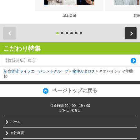
塚本晃司
朝田
前
こだわり特集
【賃貸特集】東京
新宿賃貸 ライフエージェントグループ
>
物件カタログ
>
ネオハイシティ常盤
松
ページトップに戻る
営業時間:10：00～19：00
定休日:水曜日
ホーム
会社概要