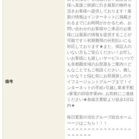
様へ直接ご挨拶に行き最新の物件を
頂きお客様へ提供しております！最
新の情報はインターネットに掲載さ
れるまでにお時間がかかるため、お
問い合わせのお客様やご来店のお客
様には最新の情報を提供することが
可能です☆初期費用の分割払いにも
対応しております★また、保証人の
いない方もご安心ください！お忙し
いお客様にも嬉しいサービス♪いつで
も首都圏全域のお部屋をご案内☆ど
んなことでもご相談ください。難し
いかな？と悩む前にお部屋探しのラ
備考
イフエージェントグループまで！イ
ンターネットの手続♪引越し業者手配
♪家電の回収作業etc..お気軽にご連絡
ください★各線主要駅より徒歩1分以
内★
毎日更新の当社グループ総合ホーム
ページはこちら！！！
＝＝＝＝＝＝＝＝＝＝＝＝＝＝＝＝
＝＝＝＝＝＝