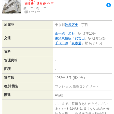
(管理費・共益費 ***円)
敷：***｜礼：***
1階 / *** / ***
所在地
東京都
渋谷区
東
１丁目
山手線
「
渋谷
」駅 徒歩10分
交通
東急東横線
「
代官山
」駅 徒歩12分
千代田線
「
表参道
」駅 徒歩15分
賃料
-
管理費等
-
面積
-
築年数
1982年 8月 (築44年)
種別/構造
マンション/鉄筋コンクリート
階建
4階建
ここまでご覧頂きありがとうござい
ます♪当社は他社に負けない総合仲介
店を目指し、各沿線の各不動産会社