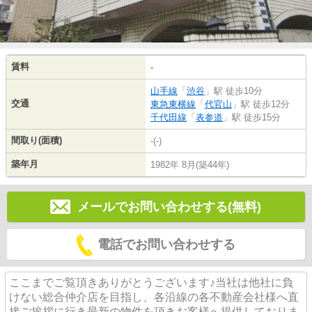
賃料
-
山手線
「
渋谷
」駅 徒歩10分
交通
東急東横線
「
代官山
」駅 徒歩12分
千代田線
「
表参道
」駅 徒歩15分
間取り(面積)
-(-)
築年月
1982年 8月(築44年)
メールでお問い合わせする(無料)
電話でお問い合わせする
ここまでご覧頂きありがとうございます♪当社は他社に負
けない総合仲介店を目指し、各沿線の各不動産会社様へ直
接ご挨拶に行き最新の物件を頂きお客様へ提供しておりま