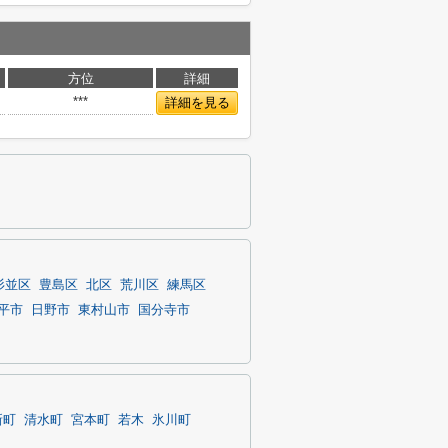
方位
詳細
***
詳細を見る
杉並区
豊島区
北区
荒川区
練馬区
平市
日野市
東村山市
国分寺市
新町
清水町
宮本町
若木
氷川町