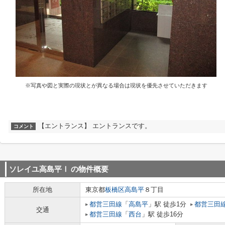
※写真や図と実際の現状とが異なる場合は現状を優先させていただきます
【エントランス】 エントランスです。
コメント
ソレイユ高島平Ⅰ
の物件概要
所在地
東京都
板橋区
高島平
８丁目
都営三田線
「
高島平
」駅 徒歩1分
都営三田
交通
都営三田線
「
西台
」駅 徒歩16分