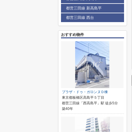
都営三田線 新高島平
都営三田線 西台
おすすめ物件
プラザ・ドゥ・ガロンヌＤ棟
東京都板橋区高島平５丁目
都営三田線「西高島平」駅 徒歩5分
築40年