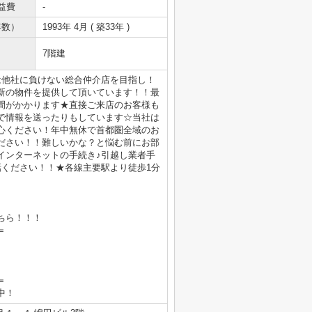
益費
-
年数）
1993年 4月 ( 築33年 )
7階建
は他社に負けない総合仲介店を目指し！
新の物件を提供して頂いています！！最
間がかかります★直接ご来店のお客様も
で情報を送ったりもしています☆当社は
心ください！年中無休で首都圏全域のお
ださい！！難しいかな？と悩む前にお部
インターネットの手続き♪引越し業者手
電話ください！！★各線主要駅より徒歩1分
ちら！！！
＝
＝
業中！