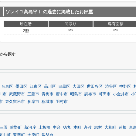
ソレイユ高島平Ⅰ
の過去に掲載したお部屋
所在階
間取り
専有面積
2階
***
***
から探す
台東区
墨田区
江東区
品川区
目黒区
大田区
世田谷区
渋谷区
中野区
川市
武蔵野市
三鷹市
青梅市
府中市
昭島市
調布市
町田市
小金井市
小
市
東久留米市
多摩市
稲城市
羽村市
三園
前野町
新河岸
上板橋
中台
徳丸
本町
舟渡
志村
大和町
蓮根
東
東山町
双葉町
大原町
常盤台