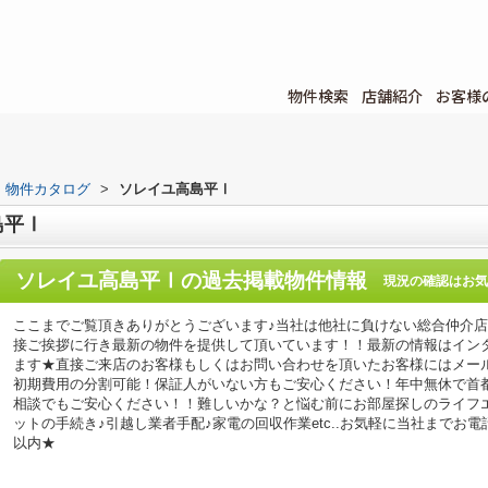
物件検索
店舗紹介
お客様
物件カタログ
>
ソレイユ高島平Ⅰ
島平Ⅰ
ソレイユ高島平Ⅰ
の過去掲載物件情報
現況の確認はお気
ここまでご覧頂きありがとうございます♪当社は他社に負けない総合仲介
接ご挨拶に行き最新の物件を提供して頂いています！！最新の情報はイン
ます★直接ご来店のお客様もしくはお問い合わせを頂いたお客様にはメー
初期費用の分割可能！保証人がいない方もご安心ください！年中無休で首
相談でもご安心ください！！難しいかな？と悩む前にお部屋探しのライフ
ットの手続き♪引越し業者手配♪家電の回収作業etc..お気軽に当社までお
以内★