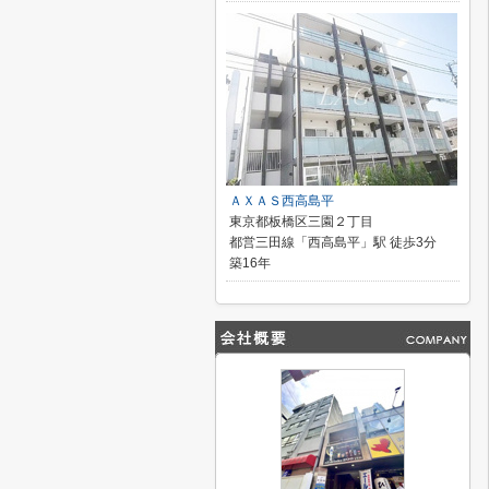
ＡＸＡＳ西高島平
東京都板橋区三園２丁目
都営三田線「西高島平」駅 徒歩3分
築16年