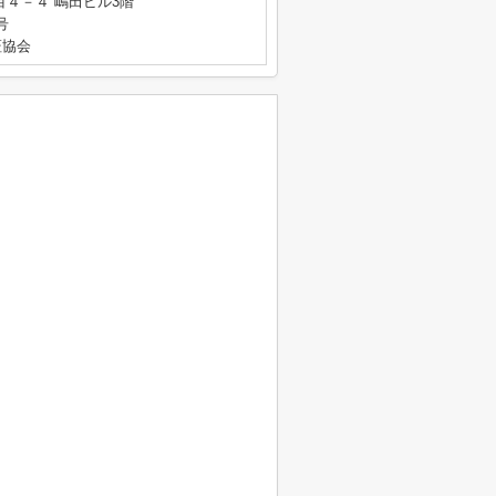
４－４ 嶋田ビル3階
号
証協会