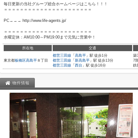
毎日更新の当社グループ総合ホームページはこちら！！！
＝＝＝＝＝＝＝＝＝＝＝＝＝＝＝＝＝＝＝＝＝＝
PC→→→ http://www.life-agents.jp/
＝＝＝＝＝＝＝＝＝＝＝＝＝＝＝＝＝＝＝＝＝＝
水曜定休：AM10:00～PM19:00まで元気に営業中！
所在地
交通
都営三田線
「
高島平
」駅 徒歩1分
築
東京都
板橋区
高島平
８丁目
都営三田線
「
新高島平
」駅 徒歩13分
7
都営三田線
「
西台
」駅 徒歩16分
鉄
物件情報