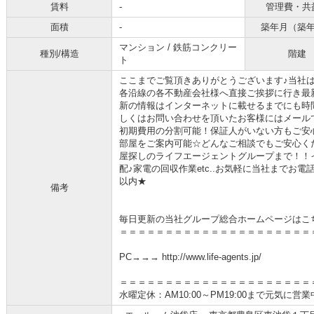
賃料
-
管理費・共
面積
-
築年月（築
マンション / 鉄筋コンクリー
種別/構造
階建
ト
ここまでご覧頂きありがとうございます♪当社
各沿線の各不動産会社様へ直接ご挨拶に行き最
新の情報はインターネットに載せるまでにも時
しくはお問い合わせを頂いたお客様にはメール
初期費用の分割可能！保証人がいない方もご安
部屋をご案内可能☆どんなご相談でもご安心く
屋探しのライフエージェントグループまで！！
配♪家電の回収作業etc..お気軽に当社までお
以内★
備考
毎日更新の当社グループ総合ホームページはこ
＝＝＝＝＝＝＝＝＝＝＝＝＝＝＝＝＝＝＝＝＝
PC→→→ http://www.life-agents.jp/
＝＝＝＝＝＝＝＝＝＝＝＝＝＝＝＝＝＝＝＝＝
水曜定休：AM10:00～PM19:00まで元気に営