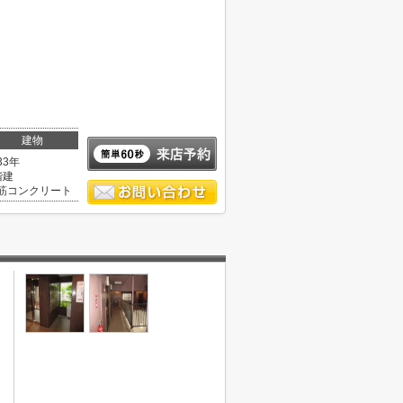
建物
33年
階建
筋コンクリート