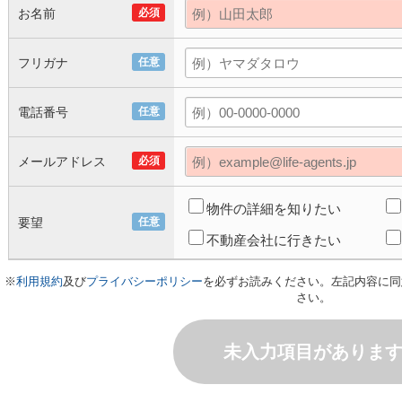
お名前
必須
フリガナ
任意
電話番号
任意
メールアドレス
必須
物件の詳細を知りたい
要望
任意
不動産会社に行きたい
※
利用規約
及び
プライバシーポリシー
を必ずお読みください。左記内容に同
さい。
未入力項目がありま