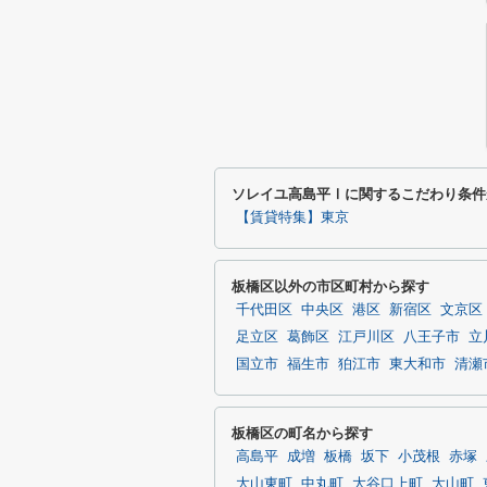
ソレイユ高島平Ⅰに関するこだわり条件
【賃貸特集】東京
板橋区以外の市区町村から探す
千代田区
中央区
港区
新宿区
文京区
足立区
葛飾区
江戸川区
八王子市
立
国立市
福生市
狛江市
東大和市
清瀬
板橋区の町名から探す
高島平
成増
板橋
坂下
小茂根
赤塚
大山東町
中丸町
大谷口上町
大山町