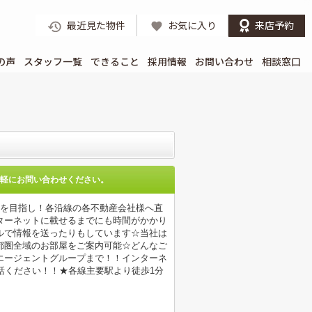
最近見た物件
お気に入り
来店予約
の声
スタッフ一覧
できること
採用情報
お問い合わせ
相談窓口
軽にお問い合わせください。
店を目指し！各沿線の各不動産会社様へ直
ターネットに載せるまでにも時間がかかり
ルで情報を送ったりもしています☆当社は
都圏全域のお部屋をご案内可能☆どんなご
エージェントグループまで！！インターネ
電話ください！！★各線主要駅より徒歩1分