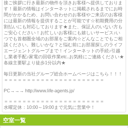
接ご挨拶に行き最新の物件を頂きお客様へ提供しておりま
す！最新の情報はインターネットに掲載されるまでにお時
間がかかるため、お問い合わせのお客様やご来店のお客様
には最新の情報を提供することが可能です☆初期費用の分
割払いにも対応しております★また、保証人のいない方も
ご安心ください！お忙しいお客様にも嬉しいサービス♪い
つでも首都圏全域のお部屋をご案内☆どんなことでもご相
談ください。難しいかな？と悩む前にお部屋探しのライフ
エージェントグループまで！インターネットの手続♪引越
し業者手配♪家電の回収作業etc..お気軽にご連絡ください★
各線主要駅より徒歩1分以内★
毎日更新の当社グループ総合ホームページはこちら！！！
＝＝＝＝＝＝＝＝＝＝＝＝＝＝＝＝＝＝＝＝＝＝
PC→→→ http://www.life-agents.jp/
＝＝＝＝＝＝＝＝＝＝＝＝＝＝＝＝＝＝＝＝＝＝
水曜定休：10:00～19:00まで元気に営業中！
空室一覧