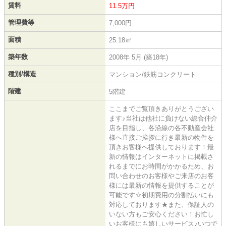
賃料
11.5万円
管理費等
7,000円
面積
25.18㎡
築年数
2008年 5月 (築18年)
種別/構造
マンション/鉄筋コンクリート
階建
5階建
ここまでご覧頂きありがとうござい
ます♪当社は他社に負けない総合仲介
店を目指し、各沿線の各不動産会社
様へ直接ご挨拶に行き最新の物件を
頂きお客様へ提供しております！最
新の情報はインターネットに掲載さ
れるまでにお時間がかかるため、お
問い合わせのお客様やご来店のお客
様には最新の情報を提供することが
可能です☆初期費用の分割払いにも
対応しております★また、保証人の
いない方もご安心ください！お忙し
いお客様にも嬉しいサービス♪いつで