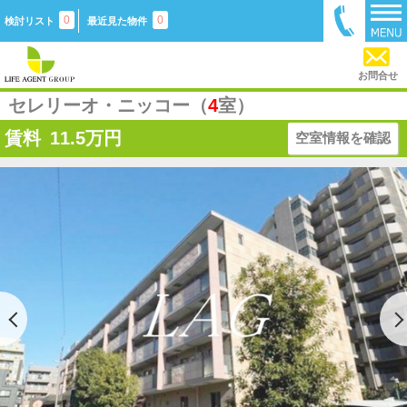
0
0
検討リスト
最近見た物件
お問合せ
セレリーオ・ニッコー（
4
室）
賃料
11.5
万円
空室情報を確認