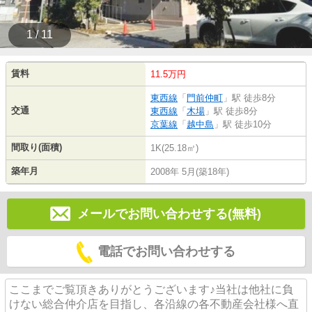
1 / 11
賃料
11.5万円
東西線
「
門前仲町
」駅 徒歩8分
交通
東西線
「
木場
」駅 徒歩8分
京葉線
「
越中島
」駅 徒歩10分
間取り(面積)
1K(25.18㎡)
築年月
2008年 5月(築18年)
メールでお問い合わせする(無料)
電話でお問い合わせする
ここまでご覧頂きありがとうございます♪当社は他社に負
けない総合仲介店を目指し、各沿線の各不動産会社様へ直