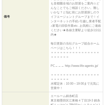
も首都圏全域のお部屋をご案内☆ど
んなことでもご相談ください。難し
いかな？と悩む前にお部屋探しのラ
備考
イフエージェントグループまで！イ
ンターネットの手続♪引越し業者手配
♪家電の回収作業etc..お気軽にご連絡
ください★各線主要駅より徒歩1分以
内★
毎日更新の当社グループ総合ホーム
ページはこちら！！！
＝＝＝＝＝＝＝＝＝＝＝＝＝＝＝＝
＝＝＝＝＝＝
PC→→→ http://www.life-agents.jp/
＝＝＝＝＝＝＝＝＝＝＝＝＝＝＝＝
＝＝＝＝＝＝
水曜定休：10:00～19:00まで元気に
営業中！
エールーム錦糸町店
東京都墨田区江東橋４丁目19-3 錦糸
町ミハマビル7階(旧セントラルビル)