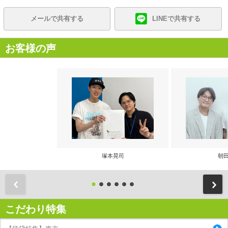
メールで共有する
LINEで共有する
お客様の声
塚本晃司
朝田
前
こだわり特集