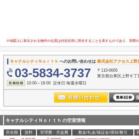
※地図上に表示される物件の位置は付近住所に所在することを表すものであり、実際
キャナルシティＮｏｒｔｈ
へのお問い合わせは
株式会社アクセス上野
03-5834-3737
〒110-0005
東京都台東区上野６丁目7
10:00～19:00 定休日:毎週水曜日
キャナルシティＮｏｒｔｈ
の空室情報
所在階
賃料
管理費・共益費
敷金/礼金/保証金/償却/敷引