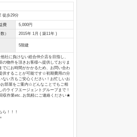
 徒歩29分
益費
5,000円
年数）
2015年 1月 ( 築11年 )
5階建
は他社に負けない総合仲介店を目指し、
新の物件を頂きお客様へ提供しておりま
までにお時間がかかるため、お問い合わ
提供することが可能です☆初期費用の分
いない方もご安心ください！お忙しいお
のお部屋をご案内☆どんなことでもご相
しのライフエージェントグループまで！
収作業etc..お気軽にご連絡ください★
ちら！！！
＝