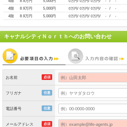
4階
8.9万円
5,000円
/
/
/
/
0万円
0万円
0万円
-
-
4階
8.9万円
5,000円
/
/
/
/
0万円
0万円
0万円
-
-
4階
8.9万円
5,000円
/
/
/
/
0万円
0万円
0万円
-
-
キャナルシティＮｏｒｔｈ
へのお問い合わせ
お名前
必須
フリガナ
任意
電話番号
任意
メールアドレス
必須