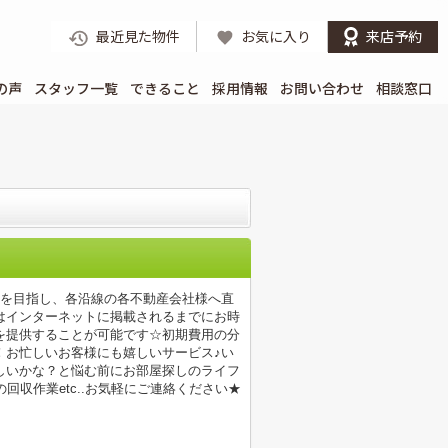
最近見た物件
お気に入り
来店予約
の声
スタッフ一覧
できること
採用情報
お問い合わせ
相談窓口
店を目指し、各沿線の各不動産会社様へ直
はインターネットに掲載されるまでにお時
を提供することが可能です☆初期費用の分
！お忙しいお客様にも嬉しいサービス♪い
しいかな？と悩む前にお部屋探しのライフ
収作業etc..お気軽にご連絡ください★