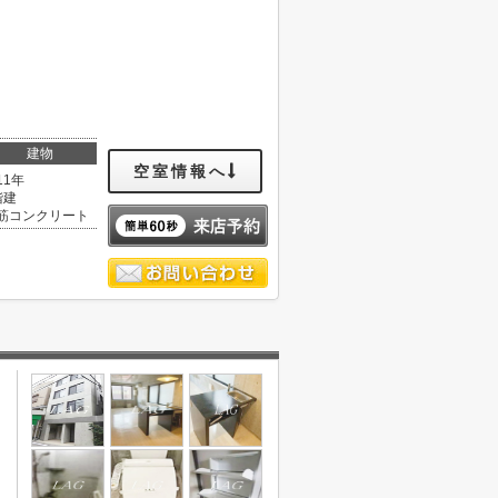
建物
空室情報へ
11年
階建
筋コンクリート