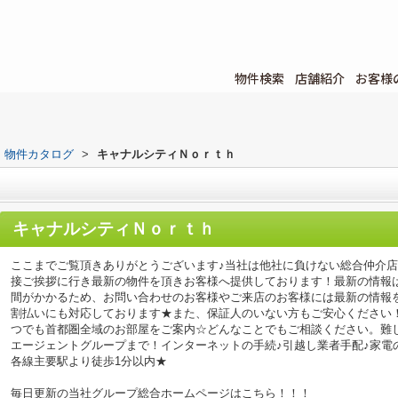
物件検索
店舗紹介
お客様
物件カタログ
>
キャナルシティＮｏｒｔｈ
キャナルシティＮｏｒｔｈ
ここまでご覧頂きありがとうございます♪当社は他社に負けない総合仲介
接ご挨拶に行き最新の物件を頂きお客様へ提供しております！最新の情報
間がかかるため、お問い合わせのお客様やご来店のお客様には最新の情報
割払いにも対応しております★また、保証人のいない方もご安心ください
つでも首都圏全域のお部屋をご案内☆どんなことでもご相談ください。難
エージェントグループまで！インターネットの手続♪引越し業者手配♪家電の回
各線主要駅より徒歩1分以内★
毎日更新の当社グループ総合ホームページはこちら！！！