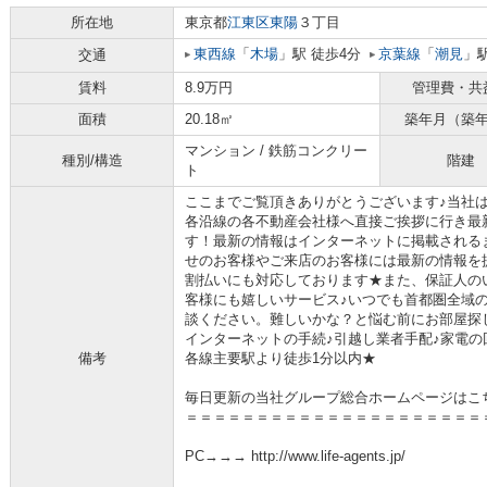
所在地
東京都
江東区
東陽
３丁目
東西線
「
木場
」駅 徒歩4分
京葉線
「
潮見
」駅
交通
賃料
8.9万円
管理費・共
面積
20.18㎡
築年月（築
マンション / 鉄筋コンクリー
種別/構造
階建
ト
ここまでご覧頂きありがとうございます♪当社
各沿線の各不動産会社様へ直接ご挨拶に行き最
す！最新の情報はインターネットに掲載される
せのお客様やご来店のお客様には最新の情報を
割払いにも対応しております★また、保証人の
客様にも嬉しいサービス♪いつでも首都圏全域
談ください。難しいかな？と悩む前にお部屋探
インターネットの手続♪引越し業者手配♪家電の回
備考
各線主要駅より徒歩1分以内★
毎日更新の当社グループ総合ホームページはこ
＝＝＝＝＝＝＝＝＝＝＝＝＝＝＝＝＝＝＝＝＝
PC→→→ http://www.life-agents.jp/