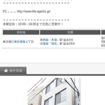
＝＝＝＝＝＝＝＝＝＝＝＝＝＝＝＝＝＝＝＝＝＝
PC→→→ http://www.life-agents.jp/
＝＝＝＝＝＝＝＝＝＝＝＝＝＝＝＝＝＝＝＝＝＝
水曜定休：10:00～19:00まで元気に営業中！
所在地
交通
築
東西線
「
木場
」駅 徒歩4分
東京都
江東区
東陽
３丁目
5
京葉線
「
潮見
」駅 徒歩29分
鉄
物件情報