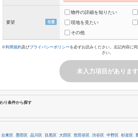
物件の詳細を知りたい
要望
任意
現地を見たい
その他
※
利用規約
及び
プライバシーポリシー
を必ずお読みください。左記内容に同
さい。
未入力項目がありま
わり条件から探す
台東区
墨田区
品川区
目黒区
大田区
世田谷区
渋谷区
中野区
杉並区