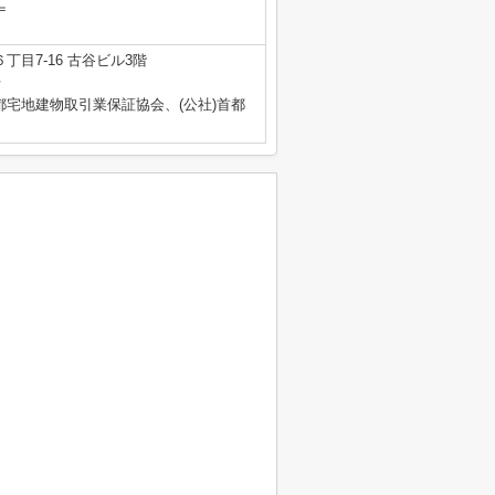
＝
目7-16 古谷ビル3階
号
都宅地建物取引業保証協会、(公社)首都