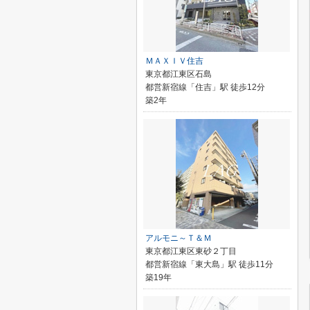
ＭＡＸＩＶ住吉
東京都江東区石島
都営新宿線「住吉」駅 徒歩12分
築2年
アルモニ～Ｔ＆Ｍ
東京都江東区東砂２丁目
都営新宿線「東大島」駅 徒歩11分
築19年