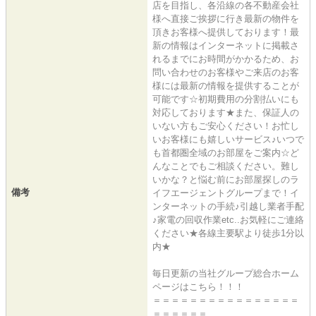
店を目指し、各沿線の各不動産会社
様へ直接ご挨拶に行き最新の物件を
頂きお客様へ提供しております！最
新の情報はインターネットに掲載さ
れるまでにお時間がかかるため、お
問い合わせのお客様やご来店のお客
様には最新の情報を提供することが
可能です☆初期費用の分割払いにも
対応しております★また、保証人の
いない方もご安心ください！お忙し
いお客様にも嬉しいサービス♪いつで
も首都圏全域のお部屋をご案内☆ど
んなことでもご相談ください。難し
いかな？と悩む前にお部屋探しのラ
備考
イフエージェントグループまで！イ
ンターネットの手続♪引越し業者手配
♪家電の回収作業etc..お気軽にご連絡
ください★各線主要駅より徒歩1分以
内★
毎日更新の当社グループ総合ホーム
ページはこちら！！！
＝＝＝＝＝＝＝＝＝＝＝＝＝＝＝＝
＝＝＝＝＝＝