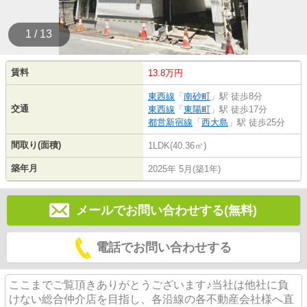
1 / 13
賃料
13.8万円
東西線
「
南砂町
」駅 徒歩8分
交通
東西線
「
東陽町
」駅 徒歩17分
都営新宿線
「
西大島
」駅 徒歩25分
間取り(面積)
1LDK(40.36㎡)
築年月
2025年 5月(築1年)
メールでお問い合わせする(無料)
電話でお問い合わせする
ここまでご覧頂きありがとうございます♪当社は他社に負
けない総合仲介店を目指し、各沿線の各不動産会社様へ直