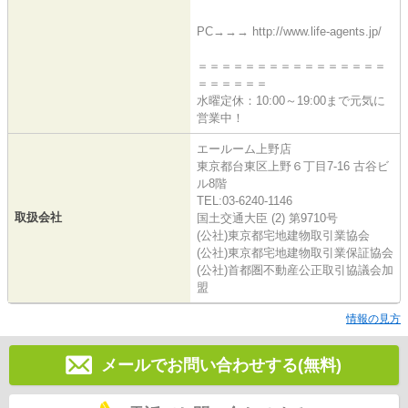
PC→→→ http://www.life-agents.jp/
＝＝＝＝＝＝＝＝＝＝＝＝＝＝＝＝
＝＝＝＝＝＝
水曜定休：10:00～19:00まで元気に
営業中！
エールーム上野店
東京都台東区上野６丁目7-16 古谷ビ
ル8階
TEL:03-6240-1146
取扱会社
国土交通大臣 (2) 第9710号
(公社)東京都宅地建物取引業協会
(公社)東京都宅地建物取引業保証協会
(公社)首都圏不動産公正取引協議会加
盟
情報の見方
メールでお問い合わせする(無料)