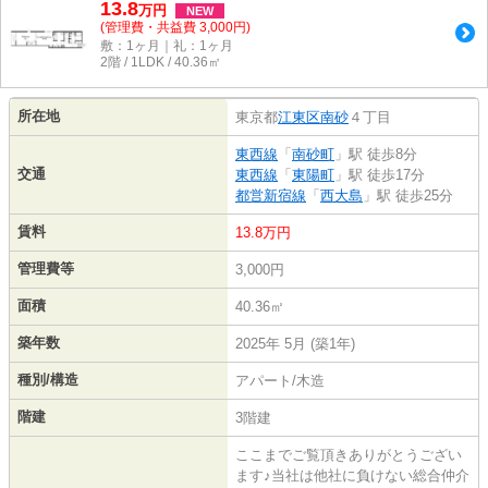
13.8
万
円
NEW
(管理費・共益費 3,000円)
敷：1ヶ月｜礼：1ヶ月
2階 / 1LDK / 40.36㎡
所在地
東京都
江東区
南砂
４丁目
東西線
「
南砂町
」駅 徒歩8分
交通
東西線
「
東陽町
」駅 徒歩17分
都営新宿線
「
西大島
」駅 徒歩25分
賃料
13.8万円
管理費等
3,000円
面積
40.36㎡
築年数
2025年 5月 (築1年)
種別/構造
アパート/木造
階建
3階建
ここまでご覧頂きありがとうござい
ます♪当社は他社に負けない総合仲介