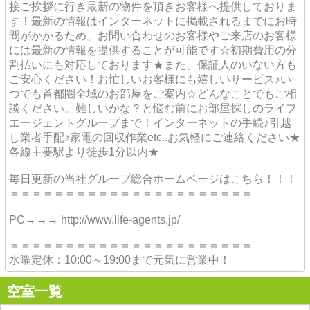
接ご挨拶に行き最新の物件を頂きお客様へ提供しておりま
す！最新の情報はインターネットに掲載されるまでにお時
間がかかるため、お問い合わせのお客様やご来店のお客様
には最新の情報を提供することが可能です☆初期費用の分
割払いにも対応しております★また、保証人のいない方も
ご安心ください！お忙しいお客様にも嬉しいサービス♪い
つでも首都圏全域のお部屋をご案内☆どんなことでもご相
談ください。難しいかな？と悩む前にお部屋探しのライフ
エージェントグループまで！インターネットの手続♪引越
し業者手配♪家電の回収作業etc..お気軽にご連絡ください★
各線主要駅より徒歩1分以内★
毎日更新の当社グループ総合ホームページはこちら！！！
＝＝＝＝＝＝＝＝＝＝＝＝＝＝＝＝＝＝＝＝＝＝
PC→→→ http://www.life-agents.jp/
＝＝＝＝＝＝＝＝＝＝＝＝＝＝＝＝＝＝＝＝＝＝
水曜定休：10:00～19:00まで元気に営業中！
空室一覧