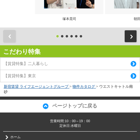
塚本晃司
朝田
前
こだわり特集
【賃貸特集】二人暮らし
【賃貸特集】東京
新宿賃貸 ライフエージェントグループ
>
物件カタログ
>
ウエストキャトル南
砂
ページトップに戻る
営業時間:10：00～19：00
定休日:水曜日
ホーム