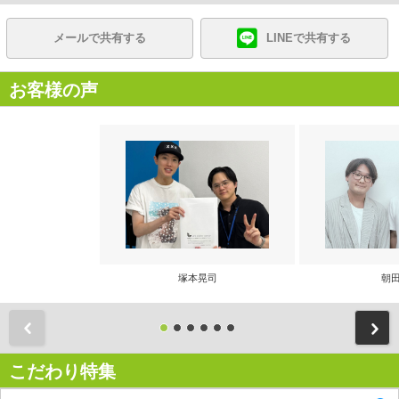
メールで共有する
LINEで共有する
お客様の声
塚本晃司
朝田
前
こだわり特集