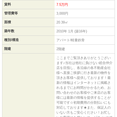
賃料
7.5万円
管理費等
3,000円
面積
20.39㎡
築年数
2010年 1月 (築16年)
種別/構造
アパート/軽量鉄骨
階建
2階建
ここまでご覧頂きありがとうござい
ます♪当社は他社に負けない総合仲介
店を目指し、各沿線の各不動産会社
様へ直接ご挨拶に行き最新の物件を
頂きお客様へ提供しております！最
新の情報はインターネットに掲載さ
れるまでにお時間がかかるため、お
問い合わせのお客様やご来店のお客
様には最新の情報を提供することが
可能です☆初期費用の分割払いにも
対応しております★また、保証人の
いない方もご安心ください！お忙し