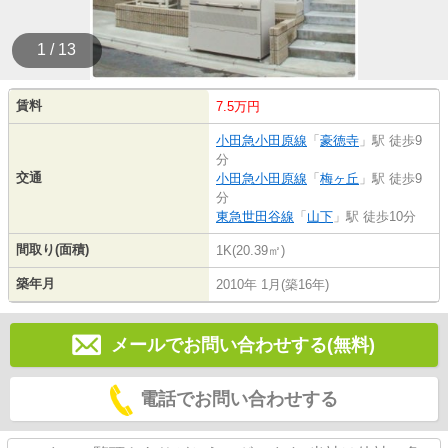
1 / 13
賃料
7.5万円
小田急小田原線
「
豪徳寺
」駅 徒歩9
分
交通
小田急小田原線
「
梅ヶ丘
」駅 徒歩9
分
東急世田谷線
「
山下
」駅 徒歩10分
間取り(面積)
1K(20.39㎡)
築年月
2010年 1月(築16年)
メールでお問い合わせする(無料)
電話でお問い合わせする