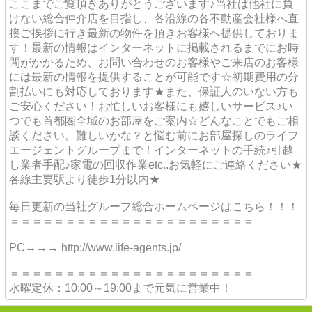
ここまでご覧頂きありがとうございます♪当社は他社に負
けない総合仲介店を目指し、各沿線の各不動産会社様へ直
接ご挨拶に行き最新の物件を頂きお客様へ提供しておりま
す！最新の情報はインターネットに掲載されるまでにお時
間がかかるため、お問い合わせのお客様やご来店のお客様
には最新の情報を提供することが可能です☆初期費用の分
割払いにも対応しております★また、保証人のいない方も
ご安心ください！お忙しいお客様にも嬉しいサービス♪い
つでも首都圏全域のお部屋をご案内☆どんなことでもご相
談ください。難しいかな？と悩む前にお部屋探しのライフ
エージェントグループまで！インターネットの手続♪引越
し業者手配♪家電の回収作業etc..お気軽にご連絡ください★
各線主要駅より徒歩1分以内★
毎日更新の当社グループ総合ホームページはこちら！！！
＝＝＝＝＝＝＝＝＝＝＝＝＝＝＝＝＝＝＝＝＝＝
PC→→→ http://www.life-agents.jp/
＝＝＝＝＝＝＝＝＝＝＝＝＝＝＝＝＝＝＝＝＝＝
水曜定休：10:00～19:00まで元気に営業中！