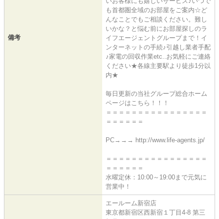
いお客様にも嬉しいサービス♪いつで
も首都圏全域のお部屋をご案内☆ど
んなことでもご相談ください。難し
いかな？と悩む前にお部屋探しのラ
備考
イフエージェントグループまで！イ
ンターネットの手続♪引越し業者手配
♪家電の回収作業etc..お気軽にご連絡
ください★各線主要駅より徒歩1分以
内★
毎日更新の当社グループ総合ホーム
ページはこちら！！！
＝＝＝＝＝＝＝＝＝＝＝＝＝＝＝＝
＝＝＝＝＝＝
PC→→→ http://www.life-agents.jp/
＝＝＝＝＝＝＝＝＝＝＝＝＝＝＝＝
＝＝＝＝＝＝
水曜定休：10:00～19:00まで元気に
営業中！
エールーム新宿店
東京都新宿区西新宿１丁目4-8 第三