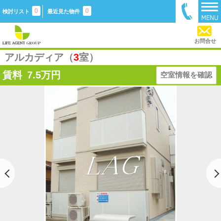
0
0
検討リスト
最近見た物件
お問合せ
アルカディア（
3
室）
賃料
7.5
万円
空室情報を確認