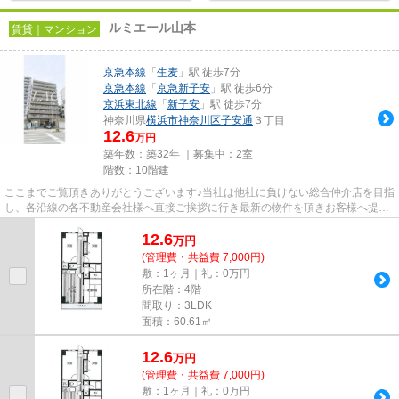
ルミエール山本
賃貸｜マンション
京急本線
「
生麦
」駅 徒歩7分
京急本線
「
京急新子安
」駅 徒歩6分
京浜東北線
「
新子安
」駅 徒歩7分
神奈川県
横浜市神奈川区
子安通
３丁目
12.6
万円
築年数：築32年 ｜募集中：
2室
階数：10階建
ここまでご覧頂きありがとうございます♪当社は他社に負けない総合仲介店を目指
し、各沿線の各不動産会社様へ直接ご挨拶に行き最新の物件を頂きお客様へ提供
しております！最新の情報は...
12.6
万
円
(管理費・共益費 7,000円)
敷：1ヶ月｜礼：0万円
所在階：4階
間取り：3LDK
面積：60.61㎡
12.6
万
円
(管理費・共益費 7,000円)
敷：1ヶ月｜礼：0万円