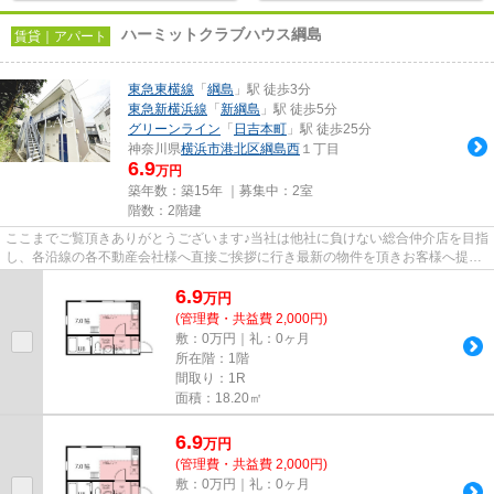
ハーミットクラブハウス綱島
賃貸｜アパート
東急東横線
「
綱島
」駅 徒歩3分
東急新横浜線
「
新綱島
」駅 徒歩5分
グリーンライン
「
日吉本町
」駅 徒歩25分
神奈川県
横浜市港北区
綱島西
１丁目
6.9
万円
築年数：築15年 ｜募集中：
2室
階数：2階建
ここまでご覧頂きありがとうございます♪当社は他社に負けない総合仲介店を目指
し、各沿線の各不動産会社様へ直接ご挨拶に行き最新の物件を頂きお客様へ提供
しております！最新の情報は...
6.9
万
円
(管理費・共益費 2,000円)
敷：0万円｜礼：0ヶ月
所在階：1階
間取り：1R
面積：18.20㎡
6.9
万
円
(管理費・共益費 2,000円)
敷：0万円｜礼：0ヶ月