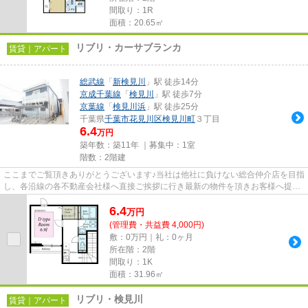
間取り：1R
面積：20.65㎡
リブリ・カーサブランカ
賃貸｜アパート
総武線
「
新検見川
」駅 徒歩14分
京成千葉線
「
検見川
」駅 徒歩7分
京葉線
「
検見川浜
」駅 徒歩25分
千葉県
千葉市花見川区
検見川町
３丁目
6.4
万円
築年数：築11年 ｜募集中：
1室
階数：2階建
ここまでご覧頂きありがとうございます♪当社は他社に負けない総合仲介店を目指
し、各沿線の各不動産会社様へ直接ご挨拶に行き最新の物件を頂きお客様へ提供
しております！最新の情報は...
6.4
万
円
(管理費・共益費 4,000円)
敷：0万円｜礼：0ヶ月
所在階：2階
間取り：1K
面積：31.96㎡
リブリ・検見川
賃貸｜アパート