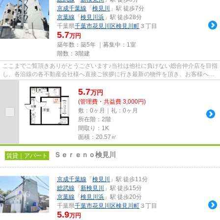
京成千葉線
「
検見川
」駅 徒歩7分
京葉線
「
検見川浜
」駅 徒歩28分
千葉県
千葉市花見川区
検見川町
３丁目
5.7
万円
築年数：築5年 ｜募集中：
1室
階数：3階建
ここまでご覧頂きありがとうございます♪当社は他社に負けない総合仲介店を目指
し、各沿線の各不動産会社様へ直接ご挨拶に行き最新の物件を頂き、お客様へ提
供しております！最新の情報...
5.7
万
円
(管理費・共益費 3,000円)
敷：0ヶ月｜礼：0ヶ月
所在階：2階
間取り：1K
面積：20.57㎡
Ｓｅｒｅｎｏ検見川
賃貸｜アパート
京成千葉線
「
検見川
」駅 徒歩11分
総武線
「
新検見川
」駅 徒歩15分
京葉線
「
検見川浜
」駅 徒歩20分
千葉県
千葉市花見川区
検見川町
３丁目
5.9
万円