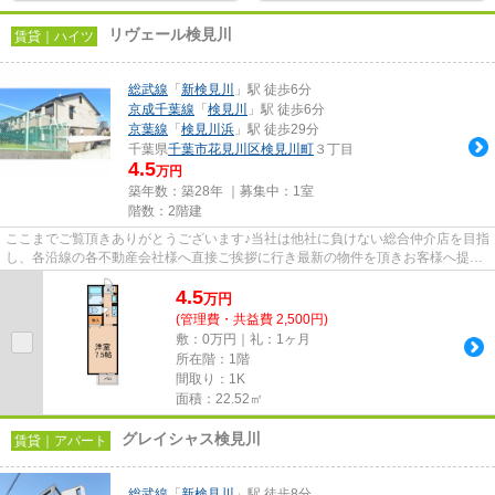
リヴェール検見川
賃貸｜ハイツ
総武線
「
新検見川
」駅 徒歩6分
京成千葉線
「
検見川
」駅 徒歩6分
京葉線
「
検見川浜
」駅 徒歩29分
千葉県
千葉市花見川区
検見川町
３丁目
4.5
万円
築年数：築28年 ｜募集中：
1室
階数：2階建
ここまでご覧頂きありがとうございます♪当社は他社に負けない総合仲介店を目指
し、各沿線の各不動産会社様へ直接ご挨拶に行き最新の物件を頂きお客様へ提供
しております！最新の情報は...
4.5
万
円
(管理費・共益費 2,500円)
敷：0万円｜礼：1ヶ月
所在階：1階
間取り：1K
面積：22.52㎡
グレイシャス検見川
賃貸｜アパート
総武線
「
新検見川
」駅 徒歩8分