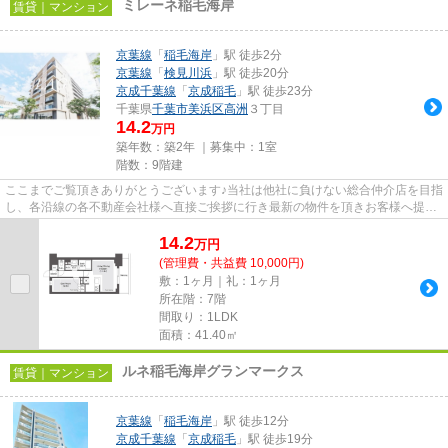
ミレーネ稲毛海岸
賃貸｜マンション
京葉線
「
稲毛海岸
」駅 徒歩2分
京葉線
「
検見川浜
」駅 徒歩20分
京成千葉線
「
京成稲毛
」駅 徒歩23分
千葉県
千葉市美浜区
高洲
３丁目
14.2
万円
築年数：築2年 ｜募集中：
1室
階数：9階建
ここまでご覧頂きありがとうございます♪当社は他社に負けない総合仲介店を目指
し、各沿線の各不動産会社様へ直接ご挨拶に行き最新の物件を頂きお客様へ提供
しております！最新の情報は...
14.2
万
円
(管理費・共益費 10,000円)
敷：1ヶ月｜礼：1ヶ月
所在階：7階
間取り：1LDK
面積：41.40㎡
ルネ稲毛海岸グランマークス
賃貸｜マンション
京葉線
「
稲毛海岸
」駅 徒歩12分
京成千葉線
「
京成稲毛
」駅 徒歩19分