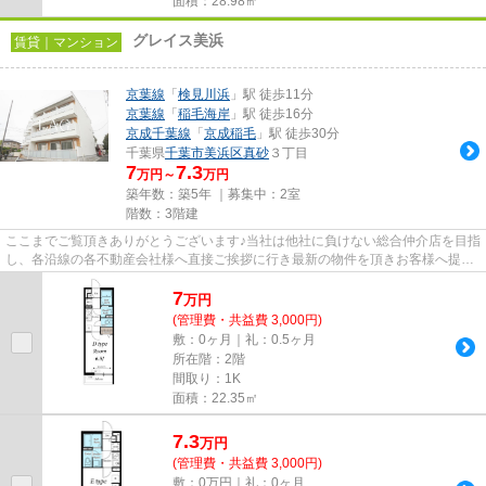
面積：28.98㎡
グレイス美浜
賃貸｜マンション
京葉線
「
検見川浜
」駅 徒歩11分
京葉線
「
稲毛海岸
」駅 徒歩16分
京成千葉線
「
京成稲毛
」駅 徒歩30分
千葉県
千葉市美浜区
真砂
３丁目
7
7.3
万円～
万円
築年数：築5年 ｜募集中：
2室
階数：3階建
ここまでご覧頂きありがとうございます♪当社は他社に負けない総合仲介店を目指
し、各沿線の各不動産会社様へ直接ご挨拶に行き最新の物件を頂きお客様へ提供
しております！最新の情報は...
7
万
円
(管理費・共益費 3,000円)
敷：0ヶ月｜礼：0.5ヶ月
所在階：2階
間取り：1K
面積：22.35㎡
7.3
万
円
(管理費・共益費 3,000円)
敷：0万円｜礼：0ヶ月