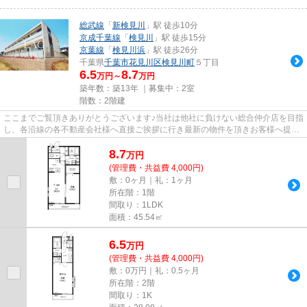
総武線
「
新検見川
」駅 徒歩10分
京成千葉線
「
検見川
」駅 徒歩15分
京葉線
「
検見川浜
」駅 徒歩26分
千葉県
千葉市花見川区
検見川町
５丁目
6.5
8.7
万円～
万円
築年数：築13年 ｜募集中：
2室
階数：2階建
ここまでご覧頂きありがとうございます♪当社は他社に負けない総合仲介店を目指
し、各沿線の各不動産会社様へ直接ご挨拶に行き最新の物件を頂きお客様へ提供
しております！最新の情報は...
8.7
万
円
(管理費・共益費 4,000円)
敷：0ヶ月｜礼：1ヶ月
所在階：1階
間取り：1LDK
面積：45.54㎡
6.5
万
円
(管理費・共益費 4,000円)
敷：0万円｜礼：0.5ヶ月
所在階：2階
間取り：1K