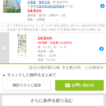
京葉線
「
検見川浜
」駅 徒歩23分
千葉県
千葉市美浜区
稲毛海岸
５丁目
14.5
万円
築年数：築5年 ｜募集中：
1室
階数：10階建
ここまでご覧頂きありがとうございます♪当社は他社に負けない総合仲介店を目指
し、各沿線の各不動産会社様へ直接ご挨拶に行き最新の物件を頂きお客様へ提供
しております！最新の情報は...
14.5
万
円
(管理費・共益費 10,000円)
敷：2ヶ月｜礼：1ヶ月
所在階：1階
間取り：3LDK
面積：72.74㎡
該当公開件数
11
棟 空き数
13
件
1-11
棟表示
チェックした物件をまとめて
検討リストに追加
お問い合わせ
さらに条件を絞り込む