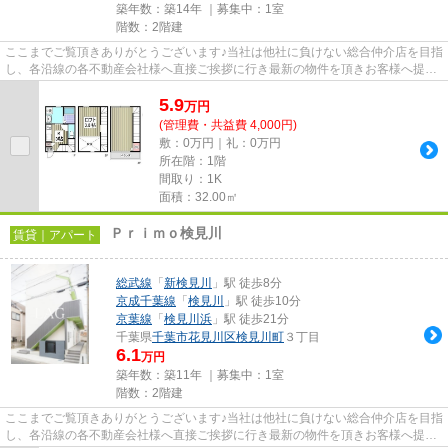
築年数：築14年 ｜募集中：
1室
階数：2階建
ここまでご覧頂きありがとうございます♪当社は他社に負けない総合仲介店を目指
し、各沿線の各不動産会社様へ直接ご挨拶に行き最新の物件を頂きお客様へ提供
しております！最新の情報は...
5.9
万
円
(管理費・共益費 4,000円)
敷：0万円｜礼：0万円
所在階：1階
間取り：1K
面積：32.00㎡
Ｐｒｉｍｏ検見川
賃貸｜アパート
総武線
「
新検見川
」駅 徒歩8分
京成千葉線
「
検見川
」駅 徒歩10分
京葉線
「
検見川浜
」駅 徒歩21分
千葉県
千葉市花見川区
検見川町
３丁目
6.1
万円
築年数：築11年 ｜募集中：
1室
階数：2階建
ここまでご覧頂きありがとうございます♪当社は他社に負けない総合仲介店を目指
し、各沿線の各不動産会社様へ直接ご挨拶に行き最新の物件を頂きお客様へ提供