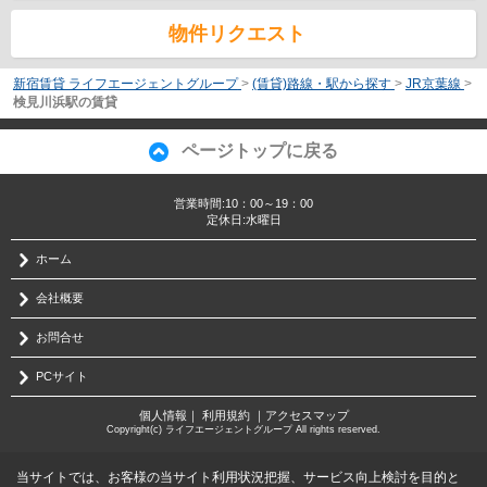
物件リクエスト
新宿賃貸 ライフエージェントグループ
>
(賃貸)路線・駅から探す
>
JR京葉線
>
検見川浜駅の賃貸
ページトップに戻る
営業時間:10：00～19：00
定休日:水曜日
ホーム
会社概要
お問合せ
PCサイト
個人情報
｜
利用規約
｜
アクセスマップ
Copyright(c) ライフエージェントグループ All rights reserved.
当サイトでは、お客様の当サイト利用状況把握、サービス向上検討を目的と