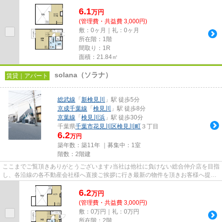
しております！最新の情報は...
6.1
万
円
(管理費・共益費 3,000円)
敷：0ヶ月｜礼：0ヶ月
所在階：1階
間取り：1R
面積：21.84㎡
solana（ソラナ）
賃貸｜アパート
総武線
「
新検見川
」駅 徒歩5分
京成千葉線
「
検見川
」駅 徒歩8分
京葉線
「
検見川浜
」駅 徒歩30分
千葉県
千葉市花見川区
検見川町
３丁目
6.2
万円
築年数：築11年 ｜募集中：
1室
階数：2階建
ここまでご覧頂きありがとうございます♪当社は他社に負けない総合仲介店を目指
し、各沿線の各不動産会社様へ直接ご挨拶に行き最新の物件を頂きお客様へ提供
しております！最新の情報は...
6.2
万
円
(管理費・共益費 3,000円)
敷：0万円｜礼：0万円
所在階：2階