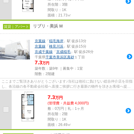
所在階：3階
間取り：1K
面積：21.73㎡
リブリ・美浜 M
賃貸｜アパート
京葉線
「
稲毛海岸
」駅 徒歩13分
京葉線
「
検見川浜
」駅 徒歩15分
京成千葉線
「
京成稲毛
」駅 徒歩26分
千葉県
千葉市美浜区
真砂
１丁目
7.3
万円
築年数：築9年 ｜募集中：
1室
階数：2階建
ここまでご覧頂きありがとうございます♪当社は他社に負けない総合仲介店を目指
し、各沿線の各不動産会社様へ直接ご挨拶に行き最新の物件を頂きお客様へ提供
しております！最新の情報は...
7.3
万
円
(管理費・共益費 4,000円)
敷：0万円｜礼：1ヶ月
所在階：2階
間取り：1K
面積：26.49㎡