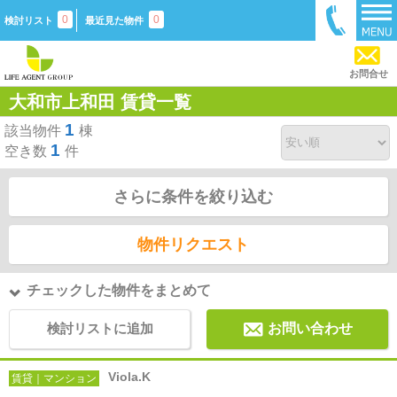
0
0
検討リスト
最近見た物件
お問合せ
大和市上和田 賃貸一覧
1
該当物件
棟
1
空き数
件
さらに条件を絞り込む
物件リクエスト
チェックした物件をまとめて
検討リストに追加
お問い合わせ
Viola.K
賃貸｜マンション