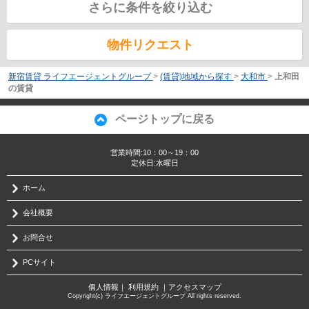
さらに条件を絞り込む
物件リクエスト
新宿賃貸 ライフエージェントグループ
>
(賃貸)地域から探す
>
大和市
>
上和田
の賃貸
ページトップに戻る
営業時間:10：00～19：00
定休日:水曜日
ホーム
会社概要
お問合せ
PCサイト
個人情報
｜
利用規約
｜
アクセスマップ
Copyright(c) ライフエージェントグループ All rights reserved.