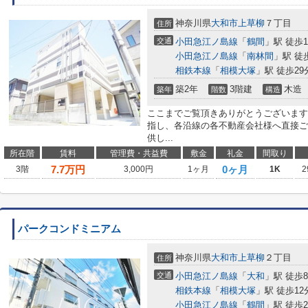
神奈川県
大和市
上草柳
７丁目
住所
交通
小田急江ノ島線
「
鶴間
」駅 徒歩1
小田急江ノ島線
「
南林間
」駅 徒
相鉄本線
「
相模大塚
」駅 徒歩29
築2年
3階建
木造
築年
階数
構造
ここまでご覧頂きありがとうございます
指し、各沿線の各不動産会社様へ直接ご
供し...
所在階
賃料
管理費・共益費
敷金
礼金
間取り
7.7
万円
0ヶ月
3階
3,000円
1ヶ月
1K
2
パークコンドミニアム
神奈川県
大和市
上草柳
２丁目
住所
交通
小田急江ノ島線
「
大和
」駅 徒歩
相鉄本線
「
相模大塚
」駅 徒歩12
小田急江ノ島線
「
鶴間
」駅 徒歩2