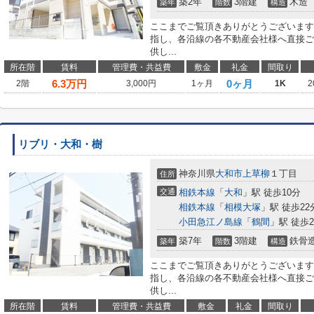
築2年
3階建
木造
築年
階数
構造
ここまでご覧頂きありがとうございます
指し、各沿線の各不動産会社様へ直接ご
供し...
所在階
賃料
管理費・共益費
敷金
礼金
間取り
6.3
万円
0ヶ月
2階
3,000円
1ヶ月
1K
2
リブリ・大和・樹
神奈川県
大和市
上草柳
１丁目
住所
交通
相鉄本線
「
大和
」駅 徒歩10分
相鉄本線
「
相模大塚
」駅 徒歩22
小田急江ノ島線
「
鶴間
」駅 徒歩2
築7年
3階建
鉄骨
築年
階数
構造
ここまでご覧頂きありがとうございます
指し、各沿線の各不動産会社様へ直接ご
供し...
所在階
賃料
管理費・共益費
敷金
礼金
間取り