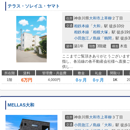
テラス・ソレイユ・ヤマト
神奈川県
大和市
上草柳
２丁目
住所
交通
相鉄本線
「
大和
」駅 徒歩10分
相鉄本線
「
相模大塚
」駅 徒歩19
小田急江ノ島線
「
鶴間
」駅 徒歩3
築1年
3階建
木造
築年
階数
構造
ここまでご覧頂きありがとうございます
指し、各沿線の各不動産会社様へ直接ご
供し...
所在階
賃料
管理費・共益費
敷金
礼金
間取り
6
万円
0ヶ月
0ヶ月
1階
4,000円
1K
2
MELLAS大和
神奈川県
大和市
上草柳
３丁目
住所
交通
小田急江ノ島線
「
大和
」駅 徒歩1