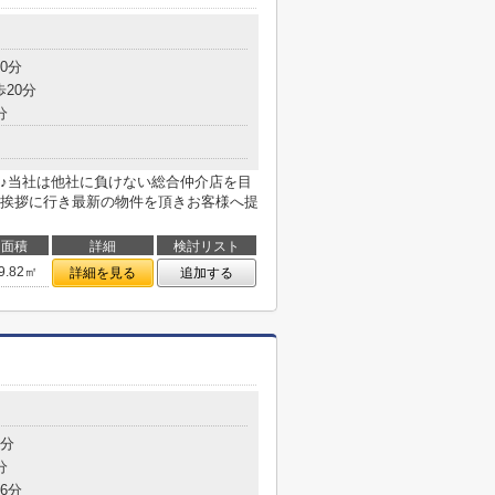
0分
歩20分
分
♪当社は他社に負けない総合仲介店を目
挨拶に行き最新の物件を頂きお客様へ提
面積
詳細
検討リスト
9.82㎡
詳細を見る
追加する
8分
分
6分