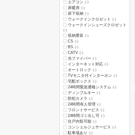
エアコン
(-)
床暖房
(-)
床下収納
(-)
ウォークインクロゼット
(-)
ウォークインシューズクロゼット
(-)
収納豊富
(-)
CS
(-)
BS
(-)
CATV
(-)
光ファイバー
(-)
インターネット対応
(-)
オートロック
(-)
TVモニタ付インターホン
(-)
宅配ボックス
(-)
24時間緊急通報システム
(-)
ディンプルキー
(-)
防犯カメラ
(-)
24時間有人管理
(-)
フロントサービス
(-)
24時間ゴミ出し可
(-)
住戸内覧可能
(-)
コンシェルジュサービス
(-)
駐車場あり
(-)