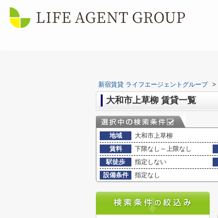
新宿賃貸 ライフエージェントグループ
>
大和市上草柳 賃貸一覧
地域
大和市上草柳
賃料
下限なし～上限なし
駅徒歩
指定しない
設備条件
指定なし