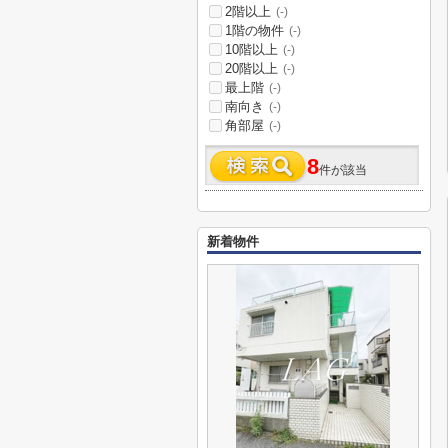
2階以上
(-)
1階の物件
(-)
10階以上
(-)
20階以上
(-)
最上階
(-)
南向き
(-)
角部屋
(-)
8
件が該当
新着物件