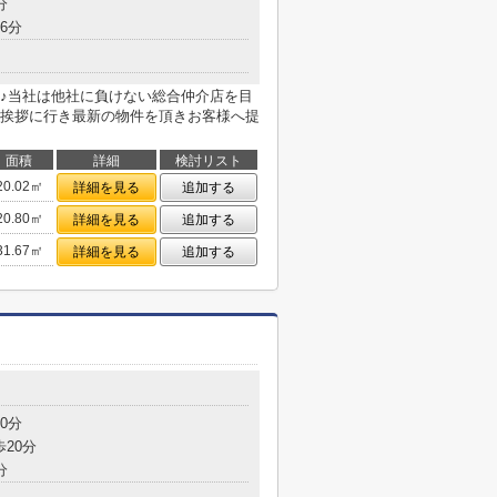
分
6分
♪当社は他社に負けない総合仲介店を目
挨拶に行き最新の物件を頂きお客様へ提
面積
詳細
検討リスト
20.02㎡
詳細を見る
追加する
20.80㎡
詳細を見る
追加する
31.67㎡
詳細を見る
追加する
0分
歩20分
分