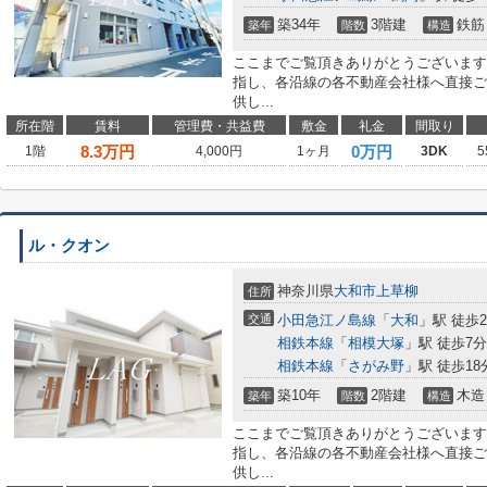
築34年
3階建
鉄筋
築年
階数
構造
ここまでご覧頂きありがとうございます
指し、各沿線の各不動産会社様へ直接ご
供し...
所在階
賃料
管理費・共益費
敷金
礼金
間取り
8.3
万円
0万円
1階
4,000円
1ヶ月
3DK
5
ル・クオン
神奈川県
大和市
上草柳
住所
交通
小田急江ノ島線
「
大和
」駅 徒歩2
相鉄本線
「
相模大塚
」駅 徒歩7分
相鉄本線
「
さがみ野
」駅 徒歩18
築10年
2階建
木造
築年
階数
構造
ここまでご覧頂きありがとうございます
指し、各沿線の各不動産会社様へ直接ご
供し...