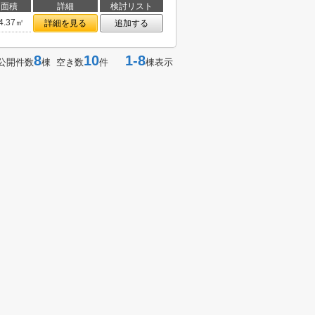
面積
詳細
検討リスト
4.37㎡
詳細を見る
追加する
8
10
1-8
公開件数
棟 空き数
件
棟表示