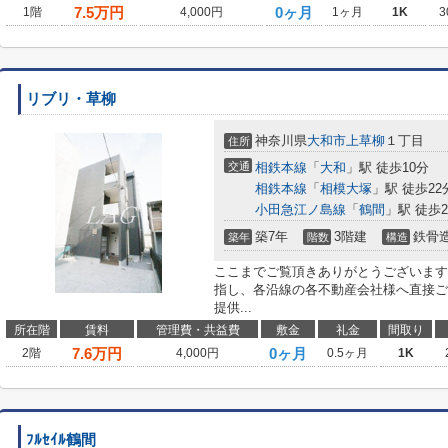
7.5
万円
0ヶ月
1階
4,000円
1ヶ月
1K
3
リブリ・草柳
神奈川県
大和市
上草柳
１丁目
住所
交通
相鉄本線
「
大和
」駅 徒歩10分
相鉄本線
「
相模大塚
」駅 徒歩22
小田急江ノ島線
「
鶴間
」駅 徒歩2
築7年
3階建
鉄骨
築年
階数
構造
ここまでご覧頂きありがとうございます
指し、各沿線の各不動産会社様へ直接ご
提供...
所在階
賃料
管理費・共益費
敷金
礼金
間取り
7.6
万円
0ヶ月
2階
4,000円
0.5ヶ月
1K
ﾌﾙｾｲﾙ鶴間