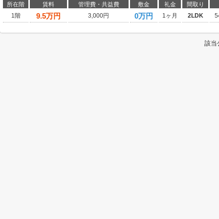
所在階
賃料
管理費・共益費
敷金
礼金
間取り
9.5
万円
0万円
1階
3,000円
1ヶ月
2LDK
5
該当