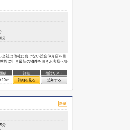
分
0分
♪当社は他社に負けない総合仲介店を目
挨拶に行き最新の物件を頂きお客様へ提
面積
詳細
検討リスト
0.10㎡
詳細を見る
追加する
5分