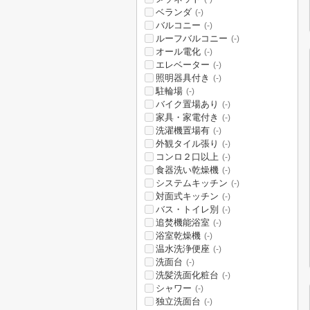
ベランダ
(-)
バルコニー
(-)
ルーフバルコニー
(-)
オール電化
(-)
エレベーター
(-)
照明器具付き
(-)
駐輪場
(-)
バイク置場あり
(-)
家具・家電付き
(-)
洗濯機置場有
(-)
外観タイル張り
(-)
コンロ２口以上
(-)
食器洗い乾燥機
(-)
システムキッチン
(-)
対面式キッチン
(-)
バス・トイレ別
(-)
追焚機能浴室
(-)
浴室乾燥機
(-)
温水洗浄便座
(-)
洗面台
(-)
洗髪洗面化粧台
(-)
シャワー
(-)
独立洗面台
(-)