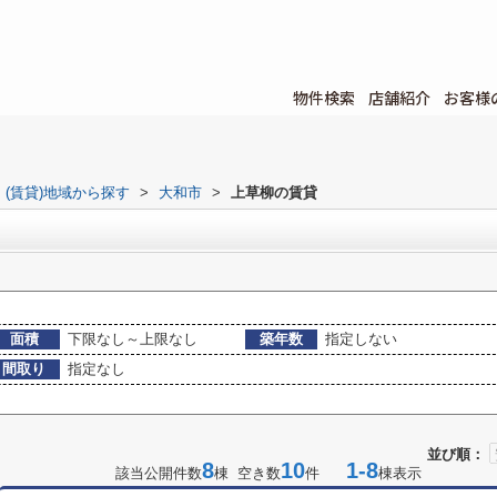
物件検索
店舗紹介
お客様
(賃貸)地域から探す
>
大和市
>
上草柳の賃貸
面積
下限なし～上限なし
築年数
指定しない
間取り
指定なし
並び順：
8
10
1-8
該当公開件数
棟 空き数
件
棟表示