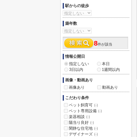
駅からの徒歩
築年数
8
件が該当
情報公開日
指定しない
本日
3日以内
1週間以内
画像・動画あり
画像あり
動画あり
こだわり条件
ペット飼育可
(-)
ペット専用設備
(-)
楽器相談
(-)
陽当り良好
(-)
閑静な住宅地
(-)
デザイナーズ
(-)