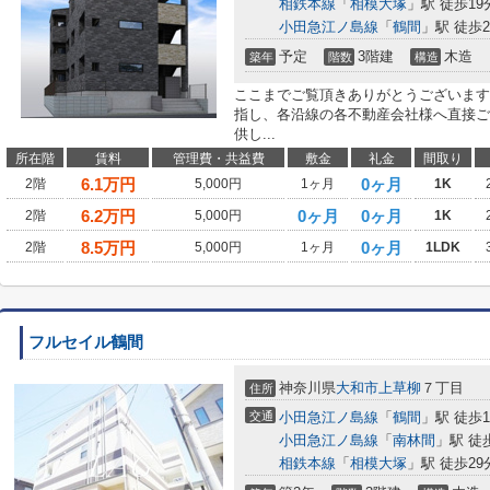
相鉄本線
「
相模大塚
」駅 徒歩19
小田急江ノ島線
「
鶴間
」駅 徒歩2
予定
3階建
木造
築年
階数
構造
ここまでご覧頂きありがとうございます
指し、各沿線の各不動産会社様へ直接ご
供し...
所在階
賃料
管理費・共益費
敷金
礼金
間取り
6.1
万円
0ヶ月
2階
5,000円
1ヶ月
1K
6.2
万円
0ヶ月
0ヶ月
2階
5,000円
1K
8.5
万円
0ヶ月
2階
5,000円
1ヶ月
1LDK
フルセイル鶴間
神奈川県
大和市
上草柳
７丁目
住所
交通
小田急江ノ島線
「
鶴間
」駅 徒歩1
小田急江ノ島線
「
南林間
」駅 徒
相鉄本線
「
相模大塚
」駅 徒歩29