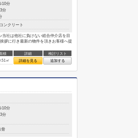
歩10分
3分
分
コンクリート
♪当社は他社に負けない総合仲介店を目
挨拶に行き最新の物件を頂きお客様へ提
面積
詳細
検討リスト
0.51㎡
詳細を見る
追加する
歩10分
3分
鉄骨