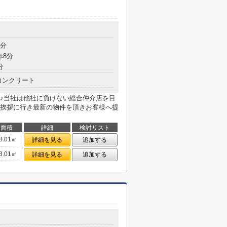
8分
歩8分
分
コンクリート
♪当社は他社に負けない総合仲介店を目
挨拶に行き最新の物件を頂きお客様へ提
面積
詳細
検討リスト
8.01㎡
詳細を見る
追加する
8.01㎡
詳細を見る
追加する