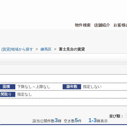
物件検索
店舗紹介
お客様
(賃貸)地域から探す
>
練馬区
>
富士見台の賃貸
面積
下限なし～上限なし
築年数
指定しない
間取り
指定なし
並び順：
3
5
1-3
該当公開件数
棟 空き数
件
棟表示