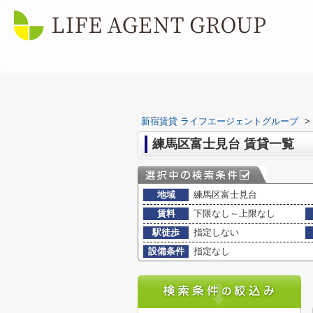
新宿賃貸 ライフエージェントグループ
>
練馬区富士見台 賃貸一覧
地域
練馬区富士見台
賃料
下限なし～上限なし
駅徒歩
指定しない
設備条件
指定なし