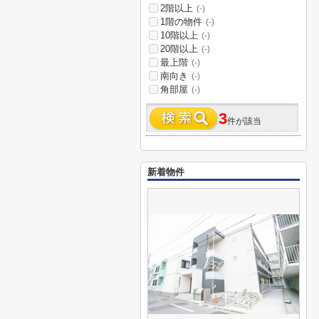
2階以上
(-)
1階の物件
(-)
10階以上
(-)
20階以上
(-)
最上階
(-)
南向き
(-)
角部屋
(-)
3
件が該当
新着物件