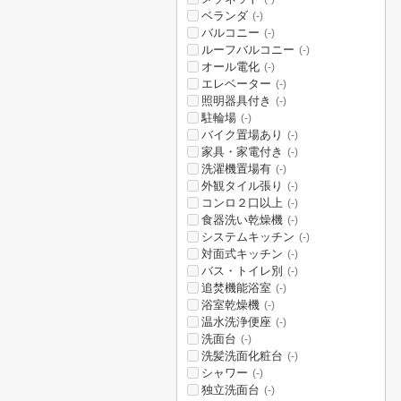
ベランダ
(-)
バルコニー
(-)
ルーフバルコニー
(-)
オール電化
(-)
エレベーター
(-)
照明器具付き
(-)
駐輪場
(-)
バイク置場あり
(-)
家具・家電付き
(-)
洗濯機置場有
(-)
外観タイル張り
(-)
コンロ２口以上
(-)
食器洗い乾燥機
(-)
システムキッチン
(-)
対面式キッチン
(-)
バス・トイレ別
(-)
追焚機能浴室
(-)
浴室乾燥機
(-)
温水洗浄便座
(-)
洗面台
(-)
洗髪洗面化粧台
(-)
シャワー
(-)
独立洗面台
(-)