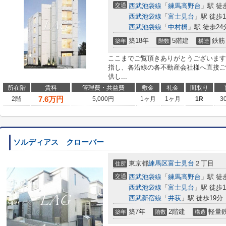
交通
西武池袋線
「
練馬高野台
」駅 徒
西武池袋線
「
富士見台
」駅 徒歩1
西武池袋線
「
中村橋
」駅 徒歩24
築18年
5階建
鉄筋
築年
階数
構造
ここまでご覧頂きありがとうございます
指し、各沿線の各不動産会社様へ直接ご
供し...
所在階
賃料
管理費・共益費
敷金
礼金
間取り
7.6
万円
2階
5,000円
1ヶ月
1ヶ月
1R
3
ソルディアス クローバー
東京都
練馬区
富士見台
２丁目
住所
交通
西武池袋線
「
練馬高野台
」駅 徒
西武池袋線
「
富士見台
」駅 徒歩1
西武新宿線
「
井荻
」駅 徒歩19分
築7年
2階建
軽量
築年
階数
構造