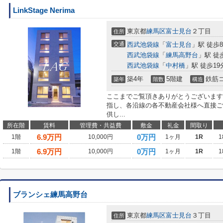
LinkStage Nerima
東京都
練馬区
富士見台
２丁目
住所
交通
西武池袋線
「
富士見台
」駅 徒歩
西武池袋線
「
練馬高野台
」駅 徒
西武池袋線
「
中村橋
」駅 徒歩19
築4年
5階建
鉄筋
築年
階数
構造
ここまでご覧頂きありがとうございます
指し、各沿線の各不動産会社様へ直接ご
供し...
所在階
賃料
管理費・共益費
敷金
礼金
間取り
6.9
万円
0万円
1階
10,000円
1ヶ月
1R
1
6.9
万円
0万円
1階
10,000円
1ヶ月
1R
1
ブランシェ練馬高野台
東京都
練馬区
富士見台
３丁目
住所