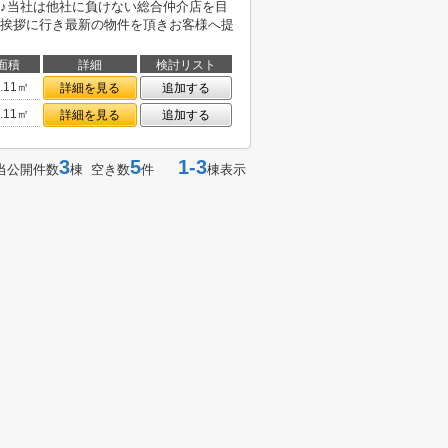
♪当社は他社に負けない総合仲介店を目
挨拶に行き最新の物件を頂きお客様へ提
面積
詳細
検討リスト
0.11㎡
詳細を見る
追加する
0.11㎡
詳細を見る
追加する
3
5
1-3
当公開件数
棟 空き数
件
棟表示