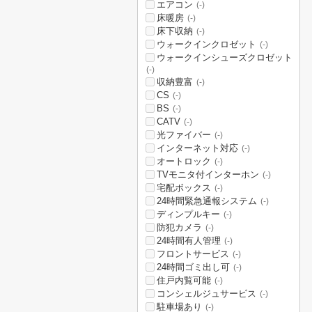
エアコン
(-)
床暖房
(-)
床下収納
(-)
ウォークインクロゼット
(-)
ウォークインシューズクロゼット
(-)
収納豊富
(-)
CS
(-)
BS
(-)
CATV
(-)
光ファイバー
(-)
インターネット対応
(-)
オートロック
(-)
TVモニタ付インターホン
(-)
宅配ボックス
(-)
24時間緊急通報システム
(-)
ディンプルキー
(-)
防犯カメラ
(-)
24時間有人管理
(-)
フロントサービス
(-)
24時間ゴミ出し可
(-)
住戸内覧可能
(-)
コンシェルジュサービス
(-)
駐車場あり
(-)