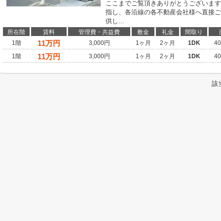
ここまでご覧頂きありがとうございます
指し、各沿線の各不動産会社様へ直接ご
供し...
所在階
賃料
管理費・共益費
敷金
礼金
間取り
11
万円
1階
3,000円
1ヶ月
2ヶ月
1DK
4
11
万円
1階
3,000円
1ヶ月
2ヶ月
1DK
4
該