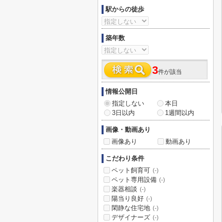
駅からの徒歩
築年数
3
件が該当
情報公開日
指定しない
本日
3日以内
1週間以内
画像・動画あり
画像あり
動画あり
こだわり条件
ペット飼育可
(-)
ペット専用設備
(-)
楽器相談
(-)
陽当り良好
(-)
閑静な住宅地
(-)
デザイナーズ
(-)