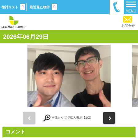
0
0
検討リスト
最近見た物件
お問合せ
2026年06月29日
前
次
画像タップで拡大表示【
1
/2】
コメント