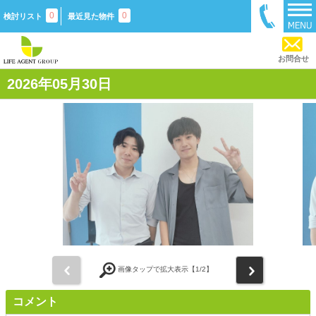
0
0
検討リスト
最近見た物件
お問合せ
2026年05月30日
前
次
画像タップで拡大表示【
1
/2】
コメント