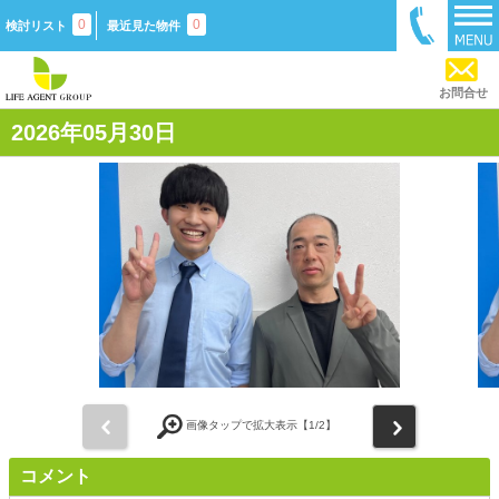
0
0
検討リスト
最近見た物件
お問合せ
2026年05月30日
前
次
画像タップで拡大表示【
1
/2】
コメント