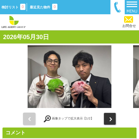
0
0
検討リスト
最近見た物件
お問合せ
2026年05月30日
前
次
画像タップで拡大表示【
1
/2】
コメント