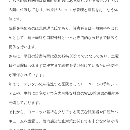
こちらの歯科医院は錦糸町駅周辺にある駅ビルであるテルミナの
６階に位置しており、医療法人smilesが管理と運営をおこなう体
制です。
院長を務めるのは北原琢也氏であり、診療科目は一般歯科をはじ
めとして、矯正歯科や口腔外科といった専門的な分野まで幅広く
提供を行います。
さらに、平日の診察時間は夜の19時30分までとなっており、土曜
日や日曜日も休まずに夕方まで診察を受け付けているため利便性
が確保されています。
加えて、デジタル化を推進する医院としてＬＩＮＥでの予約シス
テムや、事前に自宅などで入力可能な独自のWEB問診票の機能を
完備しております。
それから、ヨーロッパ基準をクリアする高度な滅菌器や口腔外バ
キュームを設置し、院内感染防止対策に関しても十分な体制が構