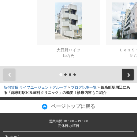
大日野ハイツ
ＬｅｓＳ
15万円
9.
新宿賃貸 ライフエージェントグループ
>
ブログ記事一覧
>
錦糸町駅周辺にあ
る「錦糸町駅ビル歯科クリニック」の概要！診療内容もご紹介
ページトップに戻る
営業時間:10：00～19：00
定休日:水曜日
ホーム