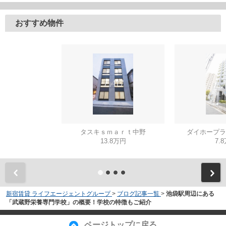
おすすめ物件
タスキｓｍａｒｔ中野
ダイホープラ
13.8万円
7.
新宿賃貸 ライフエージェントグループ
>
ブログ記事一覧
>
池袋駅周辺にある
「武蔵野栄養専門学校」の概要！学校の特徴もご紹介
ページトップに戻る