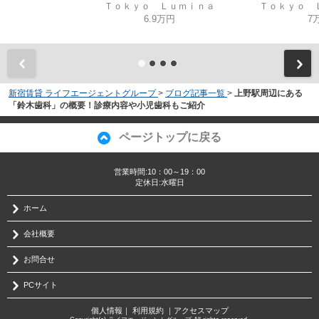
Ｔｏｋｙｏ Ｌｕｍｉｎａ
Ｔｏｋｙｏ 
6.9万円
7
新宿賃貸 ライフエージェントグループ
>
ブログ記事一覧
>
上野駅周辺にある
「鈴木歯科」の概要！診療内容や小児歯科もご紹介
ページトップに戻る
営業時間:10：00～19：00
定休日:水曜日
ホーム
会社概要
お問合せ
PCサイト
個人情報
｜
利用規約
｜
アクセスマップ