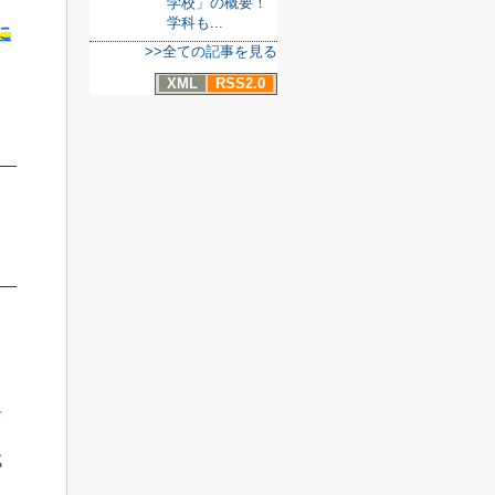
学校」の概要！
学科も...
に
>>全ての記事を見る
XML
RSS2.0
育
成