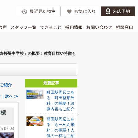
最近見た物件
お気に入り
来店予約
の声
スタッフ一覧
できること
採用情報
お問い合わせ
相談窓口
寿桜堤中学校」の概要！教育目標や特徴も
最新記事
ご紹介
町田駅周辺にあ
｜次へ ≫
る「町田整形外
科」の概要！診
療内容もご紹介
目標
蒲田駅周辺にあ
る「らーめん飛
25-07-08
粋」の概要！人
気の一杯もご紹