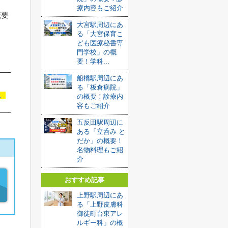
療内容もご紹介
概要
大宮駅周辺にあ
る「大宮保育こ
ども医療秘書専
門学校」の概
要！学科...
船橋駅周辺にあ
る「板倉病院」
む
の概要！診療内
容もご紹介
五反田駅周辺に
ある「立呑み と
だか」の概要！
名物料理もご紹
介
おすすめ記事
上野駅周辺にあ
る「上野皮膚科
御徒町台東アレ
ルギー科」の概