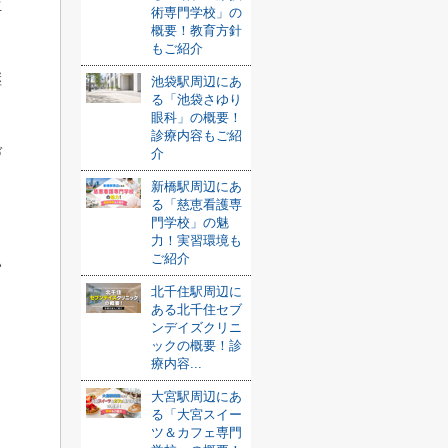
生
術専門学校」の
概要！教育方針
もご紹介
継
池袋駅周辺にあ
る「池袋さゆり
眼科」の概要！
診療内容もご紹
づ
介
新橋駅周辺にあ
る「慈恵看護専
門学校」の魅
力！実習環境も
ご紹介
い
北千住駅周辺に
ある北千住セブ
ンデイズクリニ
ックの概要！診
療内容...
大宮駅周辺にあ
る「大宮スイー
ツ＆カフェ専門