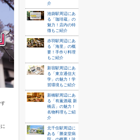
介
池袋駅周辺にあ
る「珈琲蔵」の
魅力！店内の特
徴もご紹介
赤羽駅周辺にあ
る「海里」の概
要！手作り料理
もご紹介
新宿駅周辺にあ
る「東京通信大
学」の魅力！学
習環境もご紹介
新橋駅周辺にあ
る「有薫酒蔵 新
やす
橋店」の魅力！
名物料理もご紹
介
校に
北千住駅周辺に
ある「勝楽堂病
院」の概要！診