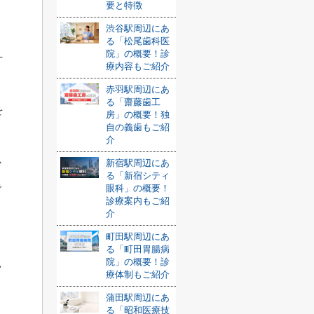
要と特徴
渋谷駅周辺にあ
る「松尾歯科医
院」の概要！診
十
療内容もご紹介
赤羽駅周辺にあ
る「齋藤歯工
を
房」の概要！独
自の義歯もご紹
介
心
新宿駅周辺にあ
る「新宿シティ
で
眼科」の概要！
診療案内もご紹
介
町田駅周辺にあ
る「町田胃腸病
院」の概要！診
い
療体制もご紹介
蒲田駅周辺にあ
る「昭和医療技