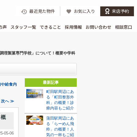
最近見た物件
お気に入り
来店予約
の声
スタッフ一覧
できること
採用情報
お問い合わせ
相談窓口
調理製菓専門学校」について！概要や学科
最新記事
徴や給食内
町田駅周辺にあ
る「町田整形外
次へ ≫
科」の概要！診
療内容もご紹介
！概
蒲田駅周辺にあ
る「らーめん飛
粋」の概要！人
25-05-06
気の一杯もご紹