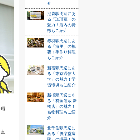
介
池袋駅周辺にあ
る「珈琲蔵」の
魅力！店内の特
徴もご紹介
赤羽駅周辺にあ
る「海里」の概
要！手作り料理
もご紹介
新宿駅周辺にあ
る「東京通信大
学」の魅力！学
習環境もご紹介
新橋駅周辺にあ
る「有薫酒蔵 新
橋店」の魅力！
活環
名物料理もご紹
介
北千住駅周辺に
に直
ある「勝楽堂病
院」の概要！診