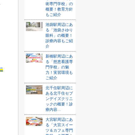
術専門学校」の
な
概要！教育方針
もご紹介
。
池袋駅周辺にあ
る「池袋さゆり
眼科」の概要！
診療内容もご紹
介
新橋駅周辺にあ
る「慈恵看護専
門学校」の魅
に
力！実習環境も
ご紹介
北千住駅周辺に
ある北千住セブ
ンデイズクリニ
ックの概要！診
療内容...
大宮駅周辺にあ
る「大宮スイー
ツ＆カフェ専門