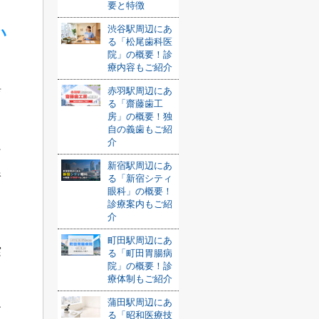
要と特徴
渋谷駅周辺にあ
い
る「松尾歯科医
院」の概要！診
療内容もご紹介
赤羽駅周辺にあ
育
る「齋藤歯工
房」の概要！独
自の義歯もご紹
介
に
新宿駅周辺にあ
線
る「新宿シティ
眼科」の概要！
診療案内もご紹
介
る
町田駅周辺にあ
実
る「町田胃腸病
院」の概要！診
療体制もご紹介
蒲田駅周辺にあ
エ
る「昭和医療技