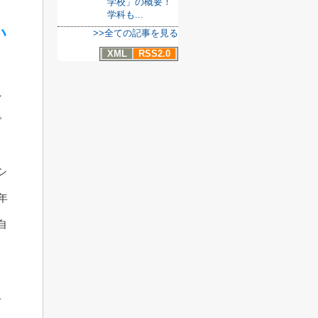
学校」の概要！
学科も...
い
>>全ての記事を見る
XML
RSS2.0
れ
で
シ
年
自
、
可