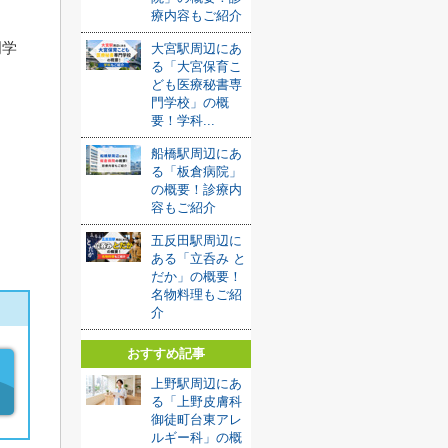
療内容もご紹介
門学
大宮駅周辺にあ
る「大宮保育こ
ども医療秘書専
門学校」の概
要！学科...
船橋駅周辺にあ
る「板倉病院」
の概要！診療内
容もご紹介
五反田駅周辺に
ある「立呑み と
だか」の概要！
名物料理もご紹
介
おすすめ記事
上野駅周辺にあ
る「上野皮膚科
御徒町台東アレ
ルギー科」の概