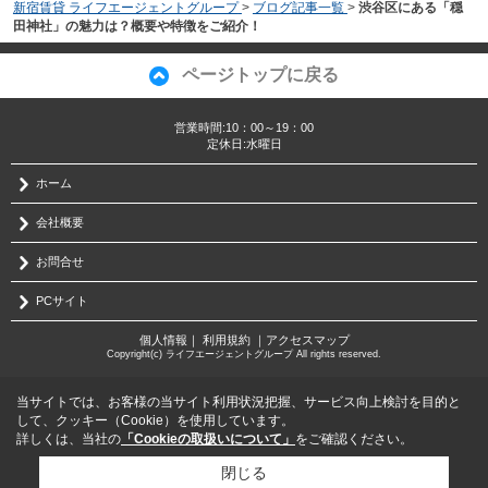
新宿賃貸 ライフエージェントグループ
>
ブログ記事一覧
>
渋谷区にある「穏
田神社」の魅力は？概要や特徴をご紹介！
ページトップに戻る
営業時間:10：00～19：00
定休日:水曜日
ホーム
会社概要
お問合せ
PCサイト
個人情報
｜
利用規約
｜
アクセスマップ
Copyright(c) ライフエージェントグループ All rights reserved.
当サイトでは、お客様の当サイト利用状況把握、サービス向上検討を目的と
して、クッキー（Cookie）を使用しています。
詳しくは、当社の
「Cookieの取扱いについて」
をご確認ください。
閉じる