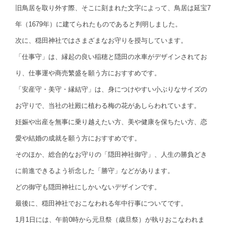
旧鳥居を取り外す際、そこに刻まれた文字によって、鳥居は延宝7
年（1679年）に建てられたものであると判明しました。
次に、穏田神社ではさまざまなお守りを授与しています。
「仕事守」は、縁起の良い稲穂と隠田の水車がデザインされてお
り、仕事運や商売繁盛を願う方におすすめです。
「安産守・美守・縁結守」は、身につけやすい小ぶりなサイズの
お守りで、当社の社殿に植わる梅の花があしらわれています。
妊娠や出産を無事に乗り越えたい方、美や健康を保ちたい方、恋
愛や結婚の成就を願う方におすすめです。
そのほか、総合的なお守りの「隠田神社御守」、人生の勝負どき
に前進できるよう祈念した「勝守」などがあります。
どの御守も隠田神社にしかいないデザインです。
最後に、穏田神社でおこなわれる年中行事についてです。
1月1日には、午前0時から元旦祭（歳旦祭）が執りおこなわれま