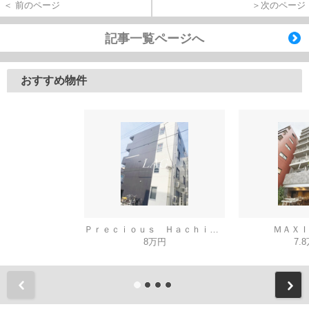
＜ 前のページ
＞次のページ
記事一覧ページへ
おすすめ物件
Ｐｒｅｃｉｏｕｓ Ｈａｃｈｉｏｊｉ
ＭＡＸＩ
8万円
7.