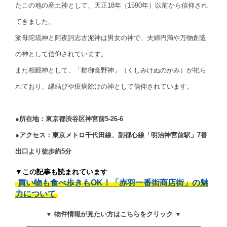
たこの地の産土神として、天正18年（1590年）以前から信仰され
てきました。
淤母陀琉神と阿夜訶志古泥神は男女の神で、夫婦円満や万物創造
の神として信仰されています。
また相殿神として、「櫛御食野神」（くしみけぬのかみ）が祀ら
れており、縁結びや疫病除けの神として信仰されています。
●所在地：東京都渋谷区神宮前5-26-6
●アクセス：東京メトロ千代田線、副都心線「明治神宮前駅」7番
出口より徒歩約5分
▼この記事も読まれています
買い物も食べ歩きもOK！「赤羽一番街商店街」の魅
力について
▼ 物件情報が見たい方はこちらをクリック ▼