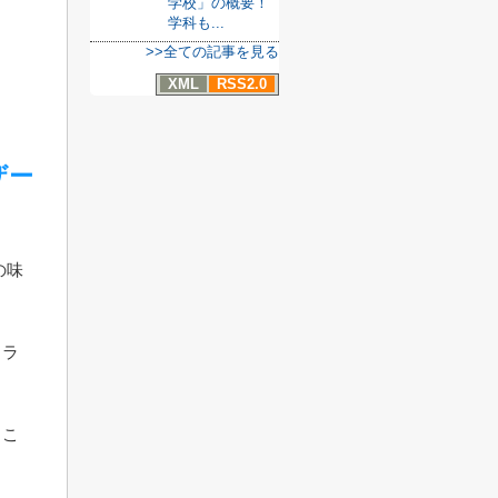
学校」の概要！
学科も...
>>全ての記事を見る
XML
RSS2.0
ザー
の味
カラ
、こ