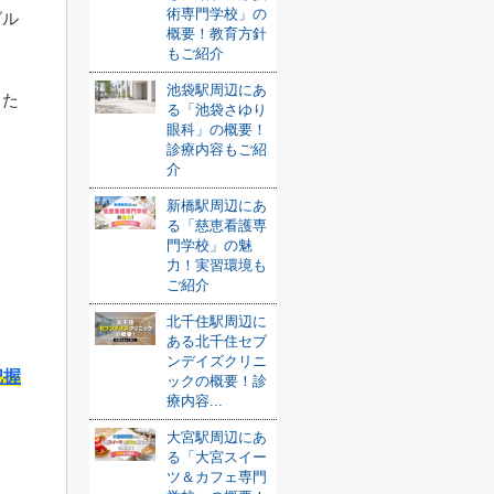
術専門学校」の
グル
概要！教育方針
もご紹介
池袋駅周辺にあ
るた
る「池袋さゆり
眼科」の概要！
診療内容もご紹
介
新橋駅周辺にあ
る「慈恵看護専
門学校」の魅
力！実習環境も
ご紹介
北千住駅周辺に
ある北千住セブ
ンデイズクリニ
把握
ックの概要！診
療内容...
大宮駅周辺にあ
る「大宮スイー
ツ＆カフェ専門