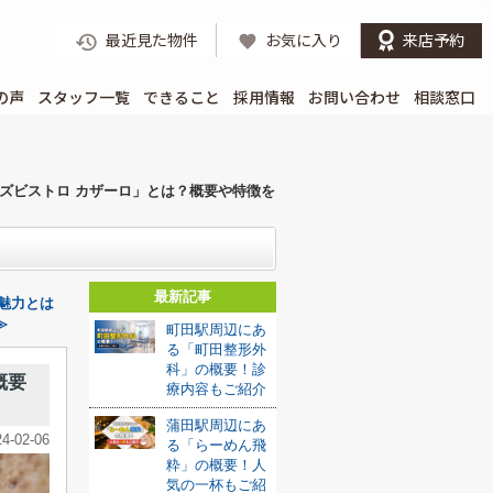
最近見た物件
お気に入り
来店予約
の声
スタッフ一覧
できること
採用情報
お問い合わせ
相談窓口
ズビストロ カザーロ」とは？概要や特徴を
最新記事
魅力とは
≫
町田駅周辺にあ
る「町田整形外
科」の概要！診
概要
療内容もご紹介
蒲田駅周辺にあ
24-02-06
る「らーめん飛
粋」の概要！人
気の一杯もご紹