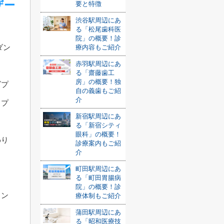
ザー
要と特徴
渋谷駅周辺にあ
る「松尾歯科医
院」の概要！診
ダン
療内容もご紹介
赤羽駅周辺にあ
る「齋藤歯工
房」の概要！独
ズプ
自の義歯もご紹
介
ップ
新宿駅周辺にあ
る「新宿シティ
眼科」の概要！
わり
診療案内もご紹
介
町田駅周辺にあ
る「町田胃腸病
院」の概要！診
イン
療体制もご紹介
蒲田駅周辺にあ
る「昭和医療技