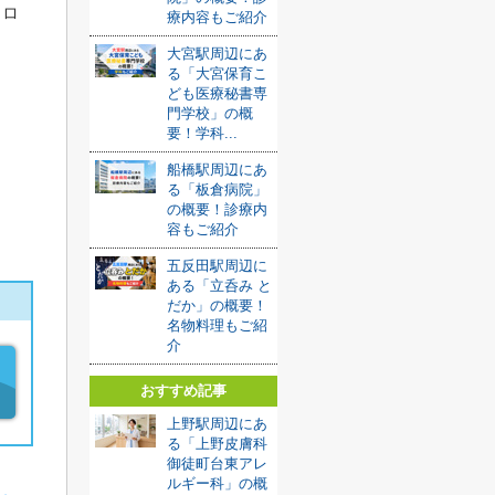
トロ
療内容もご紹介
大宮駅周辺にあ
る「大宮保育こ
ども医療秘書専
門学校」の概
要！学科...
船橋駅周辺にあ
る「板倉病院」
の概要！診療内
容もご紹介
五反田駅周辺に
ある「立呑み と
だか」の概要！
名物料理もご紹
介
おすすめ記事
上野駅周辺にあ
る「上野皮膚科
御徒町台東アレ
ルギー科」の概