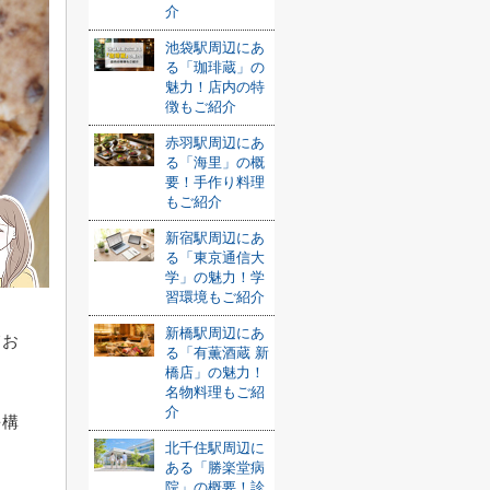
介
池袋駅周辺にあ
る「珈琲蔵」の
魅力！店内の特
徴もご紹介
赤羽駅周辺にあ
る「海里」の概
要！手作り料理
もご紹介
新宿駅周辺にあ
る「東京通信大
学」の魅力！学
習環境もご紹介
新橋駅周辺にあ
てお
る「有薫酒蔵 新
橋店」の魅力！
名物料理もご紹
介
を構
北千住駅周辺に
ある「勝楽堂病
院」の概要！診