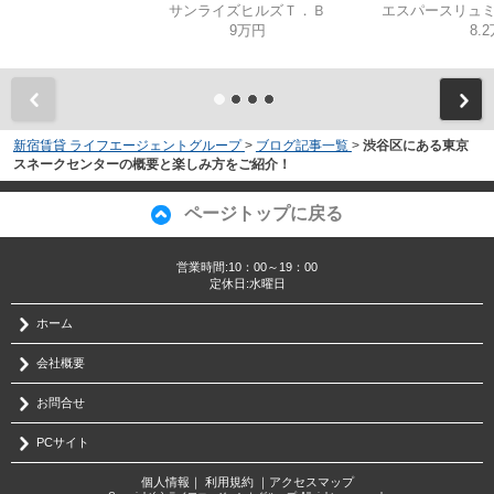
サンライズヒルズＴ．Ｂ
9万円
8.
新宿賃貸 ライフエージェントグループ
>
ブログ記事一覧
>
渋谷区にある東京
スネークセンターの概要と楽しみ方をご紹介！
ページトップに戻る
営業時間:10：00～19：00
定休日:水曜日
ホーム
会社概要
お問合せ
PCサイト
個人情報
｜
利用規約
｜
アクセスマップ