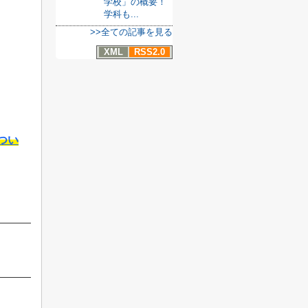
学校」の概要！
学科も...
>>全ての記事を見る
XML
RSS2.0
つい