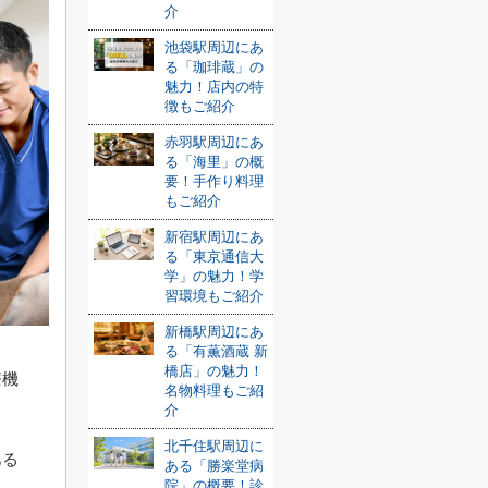
介
池袋駅周辺にあ
る「珈琲蔵」の
魅力！店内の特
徴もご紹介
赤羽駅周辺にあ
る「海里」の概
要！手作り料理
もご紹介
新宿駅周辺にあ
る「東京通信大
学」の魅力！学
習環境もご紹介
新橋駅周辺にあ
る「有薫酒蔵 新
橋店」の魅力！
療機
名物料理もご紹
介
北千住駅周辺に
ある
ある「勝楽堂病
院」の概要！診