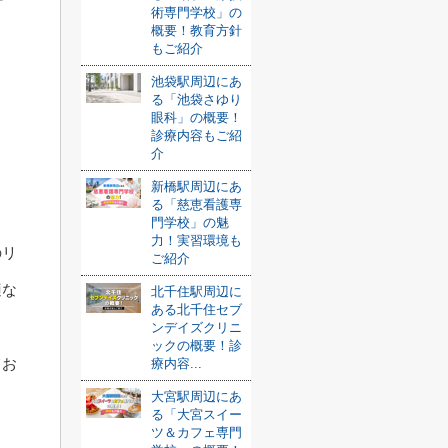
術専門学校」の
ま
概要！教育方針
もご紹介
池袋駅周辺にあ
る「池袋さゆり
眼科」の概要！
診療内容もご紹
介
新橋駅周辺にあ
る「慈恵看護専
門学校」の魅
力！実習環境も
のリ
ご紹介
適な
北千住駅周辺に
ある北千住セブ
ンデイズクリニ
ックの概要！診
てお
療内容...
大宮駅周辺にあ
る「大宮スイー
ツ＆カフェ専門