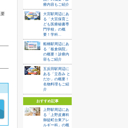
療内容もご紹介
概要
大宮駅周辺にあ
る「大宮保育こ
ども医療秘書専
門学校」の概
要！学科...
船橋駅周辺にあ
る「板倉病院」
の概要！診療内
容もご紹介
五反田駅周辺に
ある「立呑み と
だか」の概要！
名物料理もご紹
介
おすすめ記事
上野駅周辺にあ
る「上野皮膚科
御徒町台東アレ
ルギー科」の概