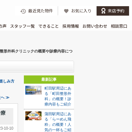
最近見た物件
お気に入り
来店予約
の声
スタッフ一覧
できること
採用情報
お問い合わせ
相談窓口
整形外科クリニックの概要や診療内容につ
最新記事
楽しみ方
町田駅周辺にあ
る「町田整形外
へ ≫
科」の概要！診
療内容もご紹介
診療
蒲田駅周辺にあ
る「らーめん飛
粋」の概要！人
23-10-10
気の一杯もご紹