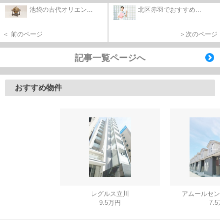
池袋の古代オリエン...
北区赤羽でおすすめ...
＜ 前のページ
＞次のページ
記事一覧ページへ
おすすめ物件
レグルス立川
アムールセン
9.5万円
7.