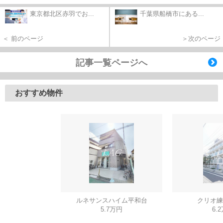
東京都北区赤羽でお...
千葉県船橋市にある...
＜ 前のページ
＞次のページ
記事一覧ページへ
おすすめ物件
ルネサンスハイム平和台
クリオ練
5.7万円
6.