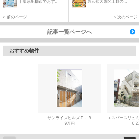
千葉県船橋市でおす...
東京都大東区上野の...
＜ 前のページ
＞次のページ
記事一覧ページへ
おすすめ物件
サンライズヒルズＴ．Ｂ
9万円
8.