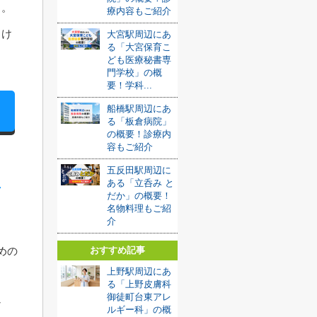
う。
療内容もご紹介
向け
大宮駅周辺にあ
る「大宮保育こ
ども医療秘書専
門学校」の概
要！学科...
船橋駅周辺にあ
る「板倉病院」
の概要！診療内
容もご紹介
五反田駅周辺に
ある「立呑み と
歯
だか」の概要！
名物料理もご紹
介
おすすめ記事
めの
上野駅周辺にあ
る「上野皮膚科
御徒町台東アレ
ン
ルギー科」の概