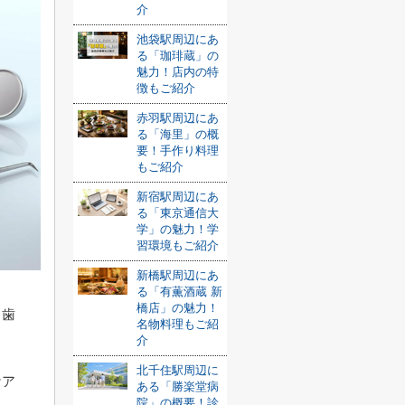
介
池袋駅周辺にあ
る「珈琲蔵」の
魅力！店内の特
徴もご紹介
赤羽駅周辺にあ
る「海里」の概
要！手作り料理
もご紹介
新宿駅周辺にあ
る「東京通信大
学」の魅力！学
習環境もご紹介
新橋駅周辺にあ
る「有薫酒蔵 新
橋店」の魅力！
る歯
名物料理もご紹
介
北千住駅周辺に
ケア
ある「勝楽堂病
院」の概要！診