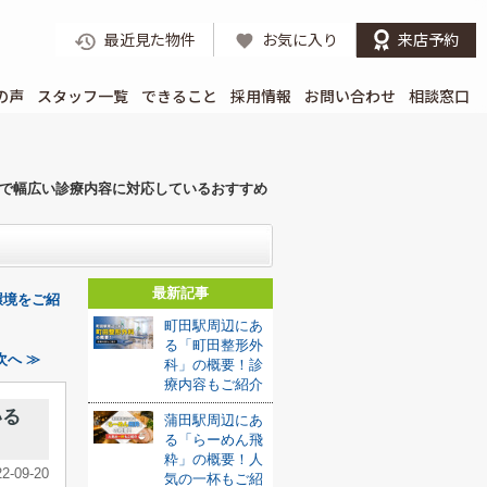
最近見た物件
お気に入り
来店予約
の声
スタッフ一覧
できること
採用情報
お問い合わせ
相談窓口
で幅広い診療内容に対応しているおすすめ
最新記事
環境をご紹
町田駅周辺にあ
る「町田整形外
へ ≫
科」の概要！診
療内容もご紹介
いる
蒲田駅周辺にあ
る「らーめん飛
粋」の概要！人
22-09-20
気の一杯もご紹