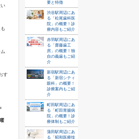
要と特徴
注い
渋谷駅周辺にあ
る「松尾歯科医
院」の概要！診
にも
療内容もご紹介
赤羽駅周辺にあ
る「齋藤歯工
房」の概要！独
ーム
自の義歯もご紹
介
新宿駅周辺にあ
おす
る「新宿シティ
眼科」の概要！
診療案内もご紹
介
町田駅周辺にあ
F
る「町田胃腸病
院」の概要！診
土曜
療体制もご紹介
蒲田駅周辺にあ
る「昭和医療技