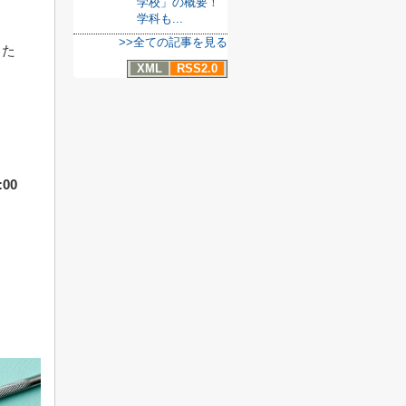
学校」の概要！
学科も...
>>全ての記事を見る
るた
XML
RSS2.0
00