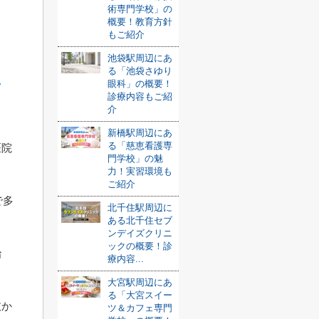
術専門学校」の
概要！教育方針
もご紹介
池袋駅周辺にあ
る「池袋さゆり
眼科」の概要！
歯
診療内容もご紹
介
新橋駅周辺にあ
る「慈恵看護専
医院
門学校」の魅
力！実習環境も
ご紹介
で多
北千住駅周辺に
ある北千住セブ
ンデイズクリニ
ックの概要！診
治
療内容...
大宮駅周辺にあ
る「大宮スイー
抜か
ツ＆カフェ専門