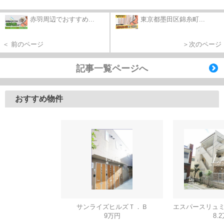
赤羽周辺でおすすめ...
東京都墨田区錦糸町...
＜ 前のページ
＞次のページ
記事一覧ページへ
おすすめ物件
サンライズヒルズＴ．Ｂ
9万円
8.