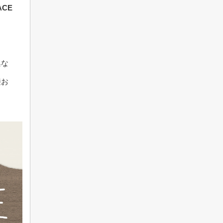
CE
異な
接お