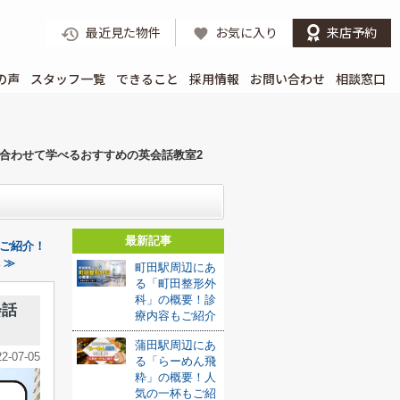
最近見た物件
お気に入り
来店予約
の声
スタッフ一覧
できること
採用情報
お問い合わせ
相談窓口
合わせて学べるおすすめの英会話教室2
最新記事
ご紹介！
 ≫
町田駅周辺にあ
る「町田整形外
科」の概要！診
会話
療内容もご紹介
蒲田駅周辺にあ
22-07-05
る「らーめん飛
粋」の概要！人
気の一杯もご紹