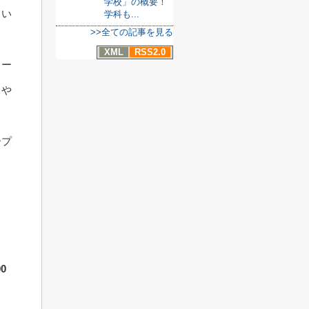
学校」の概要！
てい
学科も...
>>全ての記事を見る
XML
RSS2.0
コー
しや
ープ
0