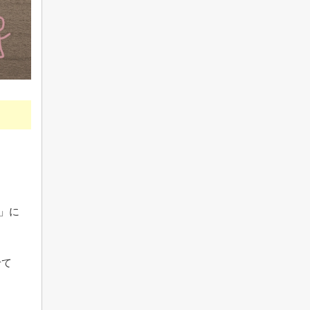
校」に
せて