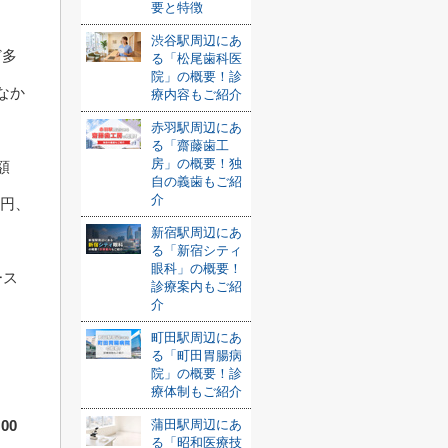
要と特徴
渋谷駅周辺にあ
ど多
る「松尾歯科医
院」の概要！診
なか
療内容もご紹介
赤羽駅周辺にあ
る「齋藤歯工
房」の概要！独
額
自の義歯もご紹
介
0円、
新宿駅周辺にあ
る「新宿シティ
眼科」の概要！
ース
診療案内もご紹
介
町田駅周辺にあ
る「町田胃腸病
院」の概要！診
療体制もご紹介
蒲田駅周辺にあ
00
る「昭和医療技