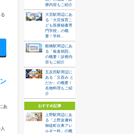
療内容もご紹介
ある
大宮駅周辺にあ
る「大宮保育こ
ども医療秘書専
門学校」の概
要！学科...
船橋駅周辺にあ
る「板倉病院」
の概要！診療内
容もご紹介
五反田駅周辺に
ある「立呑み と
ン
だか」の概要！
名物料理もご紹
介
おすすめ記事
にあ
上野駅周辺にあ
る「上野皮膚科
御徒町台東アレ
少人
ルギー科」の概