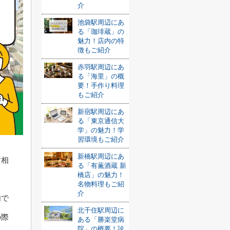
介
池袋駅周辺にあ
る「珈琲蔵」の
魅力！店内の特
徴もご紹介
赤羽駅周辺にあ
る「海里」の概
要！手作り料理
もご紹介
新宿駅周辺にあ
る「東京通信大
学」の魅力！学
習環境もご紹介
新橋駅周辺にあ
賃相
る「有薫酒蔵 新
橋店」の魅力！
名物料理もご紹
介
内で
北千住駅周辺に
の際
ある「勝楽堂病
院」の概要！診