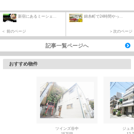
新宿にあるミーシェ...
錦糸町で24時間やっ...
＜ 前のページ
＞次のページ
記事一覧ページへ
おすすめ物件
ツインズ谷中
ジュネ
15万円
12.