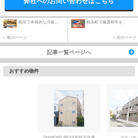
弊社へのお問い合わせはこちら
新宿で本格的な洋食...
錦糸町で厳選和牛を...
＜ 前のページ
＞次のページ
記事一覧ページへ
おすすめ物件
DIAMOND RESIDENCE堤通
グランデ