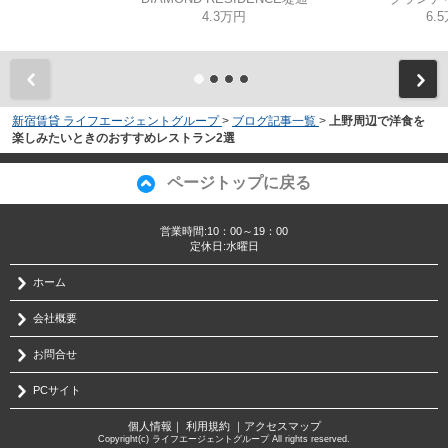
4.3万円
6.
新宿賃貸 ライフエージェントグループ
>
ブログ記事一覧
>
上野周辺で洋食を
楽しみたいときのおすすめレストラン2選
ページトップに戻る
営業時間:10：00～19：00
定休日:水曜日
ホーム
会社概要
お問合せ
PCサイト
個人情報
｜
利用規約
｜
アクセスマップ
Copyright(c) ライフエージェントグループ All rights reserved.