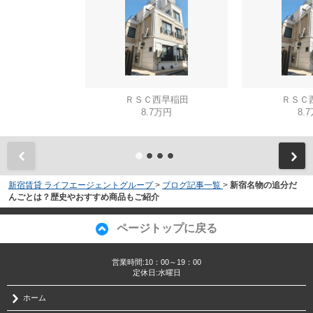
ＲＳＣ西早稲田
ＲＳＣ
8.7万円
8.
新宿賃貸 ライフエージェントグループ
>
ブログ記事一覧
>
新宿名物の追分だ
んごとは？歴史やおすすめ商品もご紹介
ページトップに戻る
営業時間:10：00～19：00
定休日:水曜日
ホーム