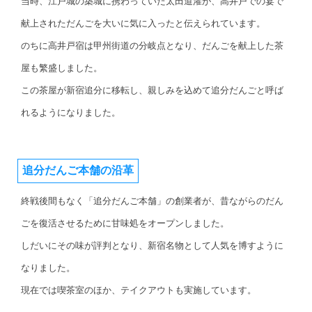
当時、江戸城の築城に携わっていた太田道灌が、高井戸での宴で
献上されただんごを大いに気に入ったと伝えられています。
のちに高井戸宿は甲州街道の分岐点となり、だんごを献上した茶
屋も繁盛しました。
この茶屋が新宿追分に移転し、親しみを込めて追分だんごと呼ば
れるようになりました。
追分だんご本舗の沿革
終戦後間もなく「追分だんご本舗」の創業者が、昔ながらのだん
ごを復活させるために甘味処をオープンしました。
しだいにその味が評判となり、新宿名物として人気を博すように
なりました。
現在では喫茶室のほか、テイクアウトも実施しています。