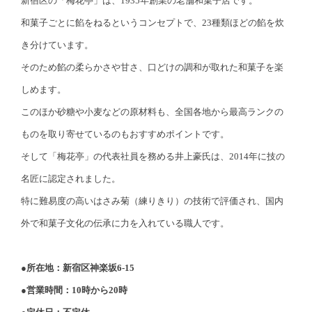
新宿区の「梅花亭」は、1935年創業の老舗和菓子店です。
和菓子ごとに餡をねるというコンセプトで、23種類ほどの餡を炊
き分けています。
そのため餡の柔らかさや甘さ、口どけの調和が取れた和菓子を楽
しめます。
このほか砂糖や小麦などの原材料も、全国各地から最高ランクの
ものを取り寄せているのもおすすめポイントです。
そして「梅花亭」の代表社員を務める井上豪氏は、2014年に技の
名匠に認定されました。
特に難易度の高いはさみ菊（練りきり）の技術で評価され、国内
外で和菓子文化の伝承に力を入れている職人です。
●所在地：新宿区神楽坂6-15
●営業時間：10時から20時