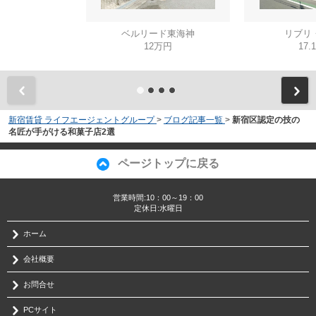
ベルリード東海神
リブリ
12万円
17.
新宿賃貸 ライフエージェントグループ
>
ブログ記事一覧
>
新宿区認定の技の
名匠が手がける和菓子店2選
ページトップに戻る
営業時間:10：00～19：00
定休日:水曜日
ホーム
会社概要
お問合せ
PCサイト