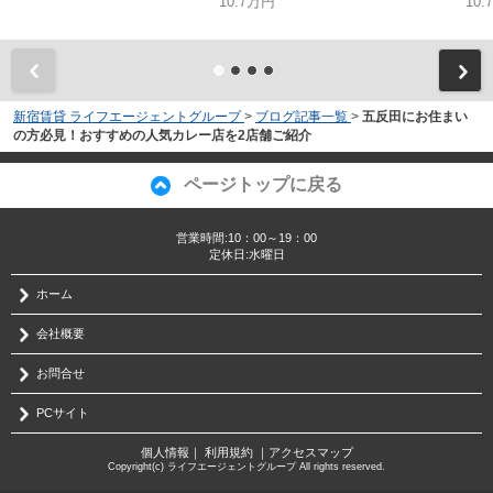
10.7万円
10.
新宿賃貸 ライフエージェントグループ
>
ブログ記事一覧
>
五反田にお住まい
の方必見！おすすめの人気カレー店を2店舗ご紹介
ページトップに戻る
営業時間:10：00～19：00
定休日:水曜日
ホーム
会社概要
お問合せ
PCサイト
個人情報
｜
利用規約
｜
アクセスマップ
Copyright(c) ライフエージェントグループ All rights reserved.