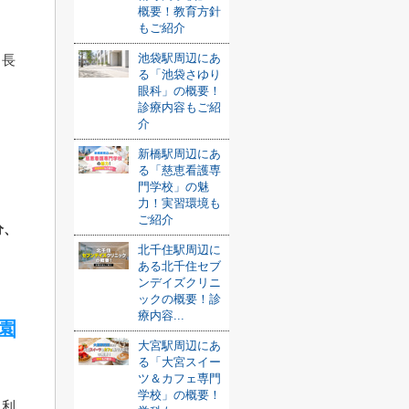
概要！教育方針
もご紹介
池袋駅周辺にあ
、長
る「池袋さゆり
眼科」の概要！
診療内容もご紹
介
新橋駅周辺にあ
る「慈恵看護専
門学校」の魅
力！実習環境も
ご紹介
分、
北千住駅周辺に
ある北千住セブ
ンデイズクリニ
ックの概要！診
療内容...
園
大宮駅周辺にあ
る「大宮スイー
ツ＆カフェ専門
学校」の概要！
も利