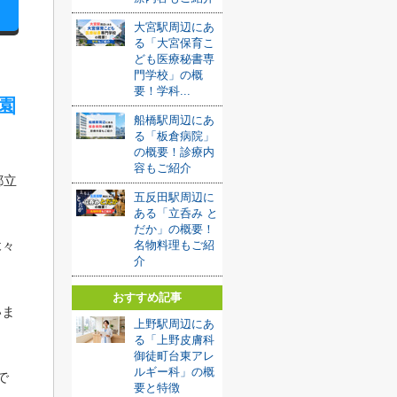
大宮駅周辺にあ
る「大宮保育こ
ども医療秘書専
門学校」の概
要！学科...
園
船橋駅周辺にあ
る「板倉病院」
の概要！診療内
容もご紹介
都立
五反田駅周辺に
ある「立呑み と
だか」の概要！
名物料理もご紹
木々
介
おすすめ記事
いま
上野駅周辺にあ
る「上野皮膚科
御徒町台東アレ
ルギー科」の概
で
要と特徴