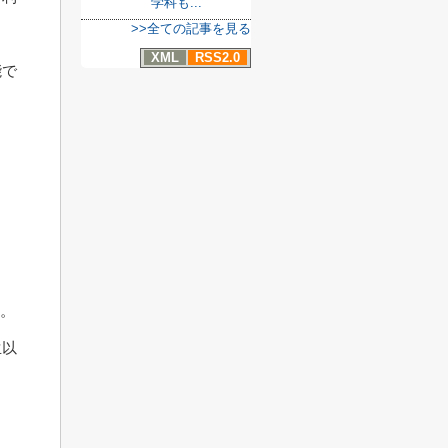
学科も...
>>全ての記事を見る
XML
RSS2.0
能で
す。
生以