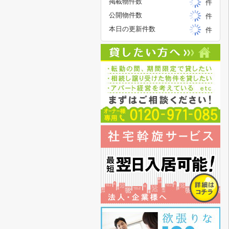
掲載物件数
件
公開物件数
件
本日の更新件数
件