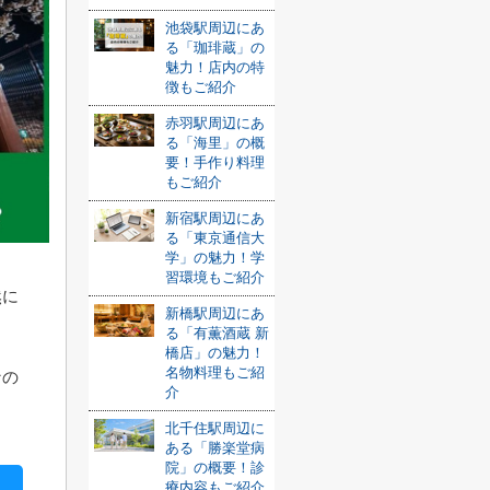
池袋駅周辺にあ
る「珈琲蔵」の
魅力！店内の特
徴もご紹介
赤羽駅周辺にあ
る「海里」の概
要！手作り料理
もご紹介
新宿駅周辺にあ
る「東京通信大
学」の魅力！学
習環境もご紹介
然に
新橋駅周辺にあ
る「有薫酒蔵 新
橋店」の魅力！
名物料理もご紹
なの
介
北千住駅周辺に
ある「勝楽堂病
院」の概要！診
療内容もご紹介