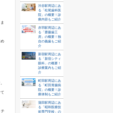
渋谷駅周辺にあ
る「松尾歯科医
。
院」の概要！診
療内容もご紹介
りま
赤羽駅周辺にあ
る「齋藤歯工
房」の概要！独
すめ
自の義歯もご紹
介
新宿駅周辺にあ
る「新宿シティ
眼科」の概要！
診療案内もご紹
介
町田駅周辺にあ
す。
る「町田胃腸病
院」の概要！診
せて
療体制もご紹介
蒲田駅周辺にあ
る「昭和医療技
くチ
術専門学校」の