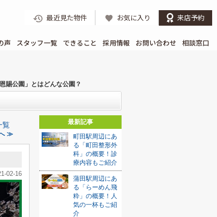
最近見た物件
お気に入り
来店予約
の声
スタッフ一覧
できること
採用情報
お問い合わせ
相談窓口
恩賜公園」とはどんな公園？
最新記事
一覧
へ ≫
町田駅周辺にあ
る「町田整形外
科」の概要！診
療内容もご紹介
21-02-16
蒲田駅周辺にあ
る「らーめん飛
粋」の概要！人
気の一杯もご紹
介