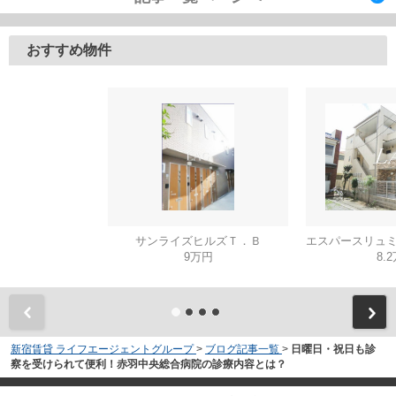
おすすめ物件
サンライズヒルズＴ．Ｂ
9万円
8.
新宿賃貸 ライフエージェントグループ
>
ブログ記事一覧
>
日曜日・祝日も診
察を受けられて便利！赤羽中央総合病院の診療内容とは？