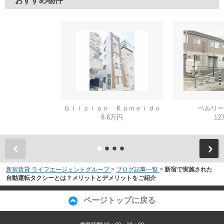
おすすめ物件
Ｇｌｉｃｉｏｎ Ｋａｍｅｉｄｏ
ベルリー
8.6万円
12
新宿賃貸 ライフエージェントグループ
>
ブログ記事一覧
>
新宿で実施された
自動運転タクシーとは？メリットとデメリットをご紹介
ページトップに戻る