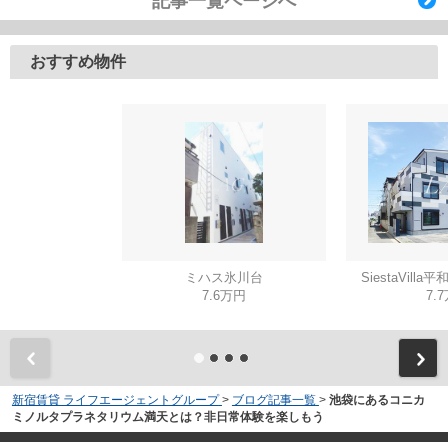
記事一覧ページへ
おすすめ物件
ミハス氷川台
SiestaVilla平
7.6万円
7.
新宿賃貸 ライフエージェントグループ
>
ブログ記事一覧
>
池袋にあるコニカ
ミノルタプラネタリウム満天とは？非日常体験を楽しもう