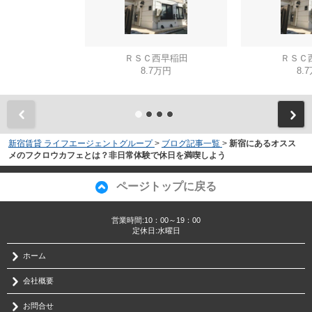
ＲＳＣ西早稲田
ＲＳＣ
8.7万円
8.
新宿賃貸 ライフエージェントグループ
>
ブログ記事一覧
>
新宿にあるオスス
メのフクロウカフェとは？非日常体験で休日を満喫しよう
ページトップに戻る
営業時間:10：00～19：00
定休日:水曜日
ホーム
会社概要
お問合せ