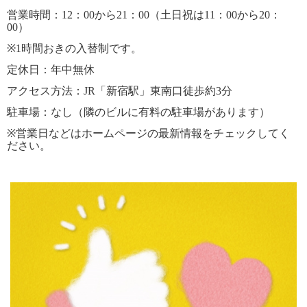
営業時間：
12
：
00
から
21
：
00
（土日祝は
11
：
00
から
20
：
00
）
※1
時間おきの入替制です。
定休日：年中無休
アクセス方法：
JR
「新宿駅」東南口徒歩約
3
分
駐車場：なし（隣のビルに有料の駐車場があります）
※
営業日などはホームページの最新情報をチェックしてく
ださい。