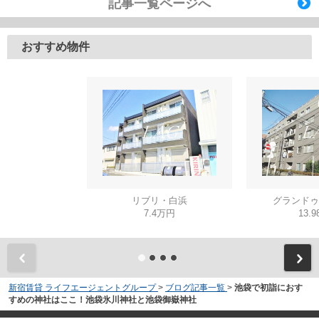
記事一覧ページへ
おすすめ物件
リブリ・白浜
グランドゥ
7.4万円
13.
新宿賃貸 ライフエージェントグループ
>
ブログ記事一覧
>
池袋で初詣におす
すめの神社はここ！池袋氷川神社と池袋御嶽神社