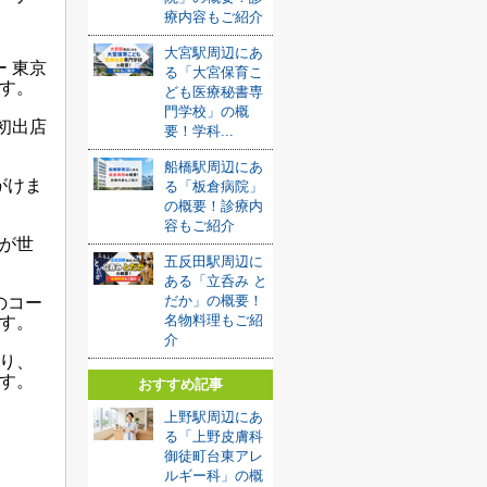
療内容もご紹介
大宮駅周辺にあ
 東京
る「大宮保育こ
す。
ども医療秘書専
門学校」の概
初出店
要！学科...
船橋駅周辺にあ
がけま
る「板倉病院」
の概要！診療内
容もご紹介
店が世
五反田駅周辺に
ある「立呑み と
だか」の概要！
のコー
名物料理もご紹
す。
介
おり、
す。
おすすめ記事
上野駅周辺にあ
る「上野皮膚科
御徒町台東アレ
ルギー科」の概