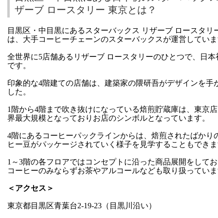
ザーブ ロースタリー 東京とは？
目黒区・中目黒にあるスターバックス リザーブ ロースタリー
は、大手コーヒーチェーンのスターバックスが運営していま
全世界に5店舗あるリザーブ ロースタリーのひとつで、日本
です。
印象的な4階建ての店舗は、建築家の隈研吾がデザインを手
した。
1階から4階まで吹き抜けになっている焙煎貯蔵庫は、東京
界最大規模となっておりお店のシンボルとなっています。
4階にあるコーヒーパックラインからは、焙煎されたばかり
ヒー豆がパッケージされていく様子を見学することもできま
1～3階の各フロアではコンセプトに沿った商品展開をして
コーヒーのみならずお茶やアルコールなども取り扱っていま
＜アクセス＞
東京都目黒区青葉台2-19-23（目黒川沿い）