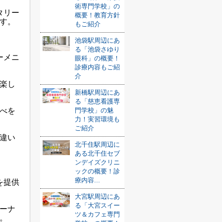
術専門学校」の
タリー
概要！教育方針
す。
もご紹介
池袋駅周辺にあ
る「池袋さゆり
ーメニ
眼科」の概要！
診療内容もご紹
介
楽し
新橋駅周辺にあ
る「慈恵看護専
べを
門学校」の魅
力！実習環境も
ご紹介
違い
北千住駅周辺に
ある北千住セブ
ンデイズクリニ
ックの概要！診
療内容...
を提供
大宮駅周辺にあ
る「大宮スイー
ーナ
ツ＆カフェ専門
。