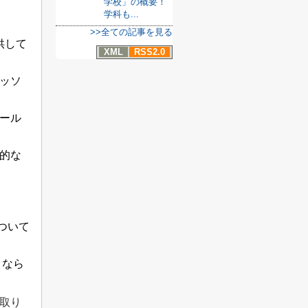
学校」の概要！
学科も...
>>全ての記事を見る
供して
XML
RSS2.0
ッソ
ール
的な
ついて
きなら
取り