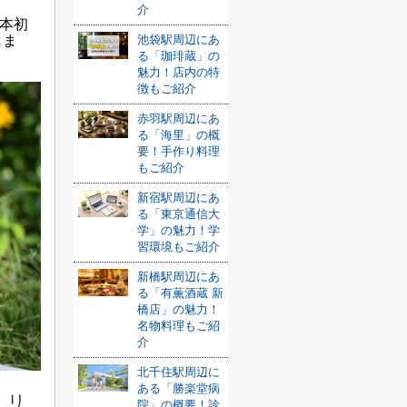
介
本初
しま
池袋駅周辺にあ
る「珈琲蔵」の
魅力！店内の特
徴もご紹介
赤羽駅周辺にあ
る「海里」の概
要！手作り料理
もご紹介
新宿駅周辺にあ
る「東京通信大
学」の魅力！学
習環境もご紹介
新橋駅周辺にあ
る「有薫酒蔵 新
橋店」の魅力！
名物料理もご紹
介
北千住駅周辺に
ある「勝楽堂病
 リ
院」の概要！診