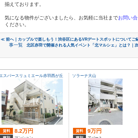
揃えております。
気になる物件がございましたら、お気軽に当社まで
お問い合
ください。
≪ 前へ｜カップルで楽しもう！渋谷区にあるVRデートスポットについてご
事一覧
北区赤羽で開催される人気イベント「北マルシェ」とは？｜次
エスパースリュミエール赤羽西が丘
ソラーナ大山
8.2万円
9万円
賃料
賃料
種別
マンション
種別
アパート