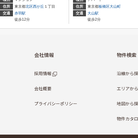
住所
東京都
北区
西が丘
１丁目
住所
東京都
板橋区
大山町
交通
赤羽駅
交通
大山駅
徒歩12分
徒歩2分
会社情報
物件検索
採用情報
沿線から
会社概要
エリアか
プライバシーポリシー
地図から
物件カタ