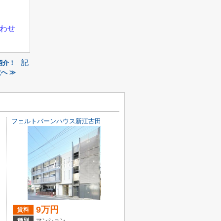
わせ
記
紹介！
へ ≫
フェルトバーンハウス新江古田
9万円
賃料
種別
マンション