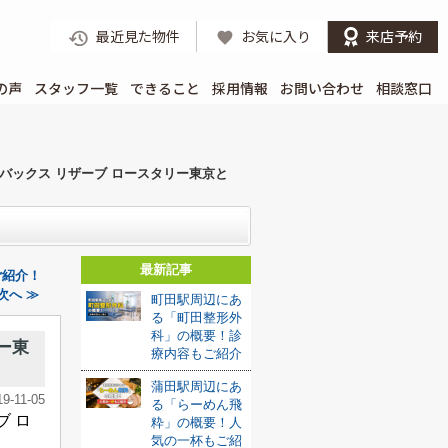
最近見た物件
お気に入り
来店予約
の声
スタッフ一覧
できること
採用情報
お問い合わせ
相談窓口
バックス リザーブ ロースタリー東京と
最新記事
ご紹介！
次へ ≫
町田駅周辺にあ
る「町田整形外
科」の概要！診
ー東
療内容もご紹介
蒲田駅周辺にあ
19-11-05
る「らーめん飛
ブ ロ
粋」の概要！人
気の一杯もご紹