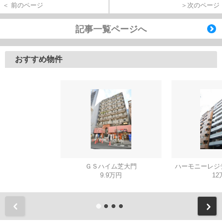
＜ 前のページ
＞次のページ
記事一覧ページへ
おすすめ物件
ＧＳハイム芝大門
ハーモニーレジデ
9.9万円
12