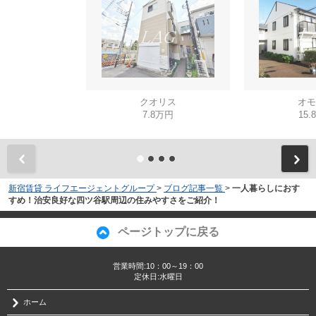
クオリス
オモ
7.8万円
15.
新宿賃貸 ライフエージェントグループ
>
ブログ記事一覧
>
一人暮らしにおす
すめ！治安良好な四ツ谷駅周辺の住みやすさをご紹介！
ページトップに戻る
営業時間:10：00～19：00
定休日:水曜日
ホーム