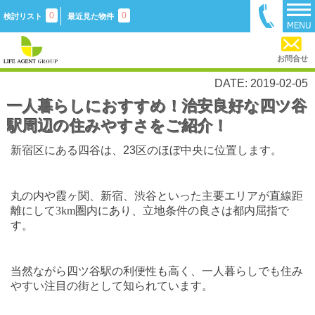
0
0
検討リスト
最近見た物件
お問合せ
DATE: 2019-02-05
一人暮らしにおすすめ！治安良好な四ツ谷
駅周辺の住みやすさをご紹介！
新宿区にある四谷は、
23
区のほぼ中央に位置します。
丸の内や霞ヶ関、新宿、渋谷といった主要エリアが直線距
離にして
3km
圏内にあり、立地条件の良さは都内屈指で
す。
当然ながら四ツ谷駅の利便性も高く、一人暮らしでも住み
やすい注目の街として知られています。