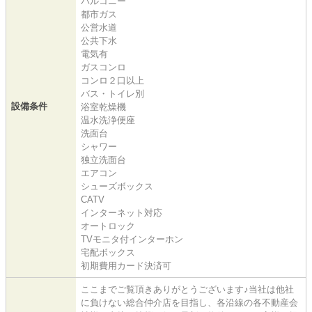
バルコニー
都市ガス
公営水道
公共下水
電気有
ガスコンロ
コンロ２口以上
バス・トイレ別
設備条件
浴室乾燥機
温水洗浄便座
洗面台
シャワー
独立洗面台
エアコン
シューズボックス
CATV
インターネット対応
オートロック
TVモニタ付インターホン
宅配ボックス
初期費用カード決済可
ここまでご覧頂きありがとうございます♪当社は他社
に負けない総合仲介店を目指し、各沿線の各不動産会