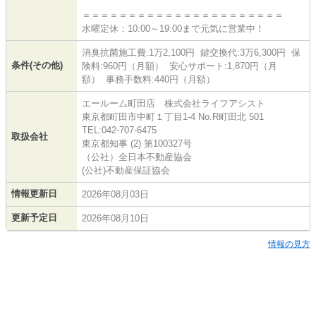
＝＝＝＝＝＝＝＝＝＝＝＝＝＝＝＝＝＝＝＝＝＝
水曜定休：10:00～19:00まで元気に営業中！
消臭抗菌施工費:1万2,100円 鍵交換代:3万6,300円 保
条件(その他)
険料:960円（月額） 安心サポート:1,870円（月
額） 事務手数料:440円（月額）
エールーム町田店 株式会社ライフアシスト
東京都町田市中町１丁目1-4 No.R町田北 501
TEL:042-707-6475
取扱会社
東京都知事 (2) 第100327号
（公社）全日本不動産協会
(公社)不動産保証協会
情報更新日
2026年08月03日
更新予定日
2026年08月10日
情報の見方