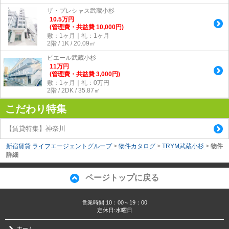
ザ・プレシャス武蔵小杉
10.5
万
円
(管理費・共益費 10,000円)
敷：1ヶ月｜礼：1ヶ月
2階 / 1K / 20.09㎡
ピエール武蔵小杉
11
万
円
(管理費・共益費 3,000円)
敷：1ヶ月｜礼：0万円
2階 / 2DK / 35.87㎡
こだわり特集
【賃貸特集】神奈川
新宿賃貸 ライフエージェントグループ
>
物件カタログ
>
TRYM武蔵小杉
>
物件
詳細
ページトップに戻る
営業時間:10：00～19：00
定休日:水曜日
ホーム