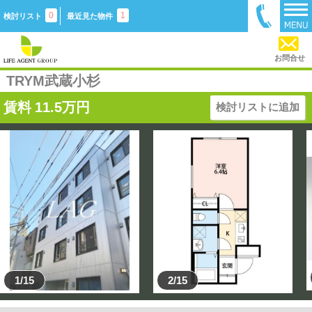
0
1
検討リスト
最近見た物件
お問合せ
TRYM武蔵小杉
賃料
11.5
万円
検討リストに追加
1/15
2/15