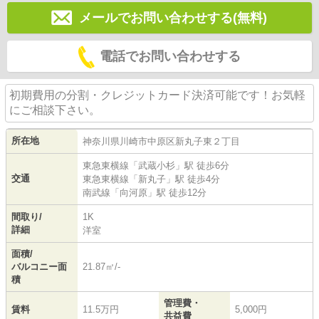
メールでお問い合わせする(無料)
電話でお問い合わせする
初期費用の分割・クレジットカード決済可能です！お気軽
にご相談下さい。
所在地
神奈川県
川崎市中原区
新丸子東
２丁目
東急東横線
「
武蔵小杉
」駅 徒歩6分
交通
東急東横線
「
新丸子
」駅 徒歩4分
南武線
「
向河原
」駅 徒歩12分
間取り/
1K
詳細
洋室
面積/
バルコニー面
21.87㎡/-
積
管理費・
賃料
11.5万円
5,000円
共益費