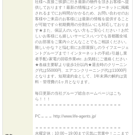
社様へ直接ご挨拶に行き最新の物件を頂きお客様へ提
供しております！最新の情報はインターネットに掲載
されるまでにお時間がかかるため、お問い合わせのお
客様やご来店のお客様には最新の情報を提供すること
が可能です☆初期費用の分割払いにも対応しておりま
す★また、保証人のいない方もご安心ください！お忙
しいお客様にも嬉しいサービス♪いつでも首都圏全域
のお部屋をご案内☆どんなことでもご相談ください。
難しいかな？と悩む前にお部屋探しのライフエージェ
ントグループまで！インターネットの手続♪引越し業
者手配♪家電の回収作業etc..お気軽にご連絡ください
★各線主要駅より徒歩1分以内★退去時のクリーニン
グ代は55000円、エアコンクリーニング代は11000円
となります。短期違約金として、1年未満の解約は賃
料・管理費の1ヶ月となります。
毎日更新の当社グループ総合ホームページはこち
ら！！！
＝＝＝＝＝＝＝＝＝＝＝＝＝＝＝＝＝＝＝＝＝＝
PC→→→ http://www.life-agents.jp/
＝＝＝＝＝＝＝＝＝＝＝＝＝＝＝＝＝＝＝＝＝＝
水曜定休：10:00～19:00まで元気に営業中！ここまで