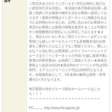
備考
ご覧頂きありがとうございます♪当社は他社に負けな
い総合仲介店を目指し、各沿線の各不動産会社様へ直
接ご挨拶に行き最新の物件を頂きお客様へ提供してお
ります！最新の情報はインターネットに掲載されるま
でにお時間がかかるため、お問い合わせのお客様やご
来店のお客様には最新の情報を提供することが可能で
す☆初期費用の分割払いにも対応しております★ま
た、保証人のいない方もご安心ください！お忙しいお
客様にも嬉しいサービス♪いつでも首都圏全域のお部
屋をご案内☆どんなことでもご相談ください。難しい
かな？と悩む前にお部屋探しのライフエージェントグ
ループまで！インターネットの手続♪引越し業者手配♪
家電の回収作業etc..お気軽にご連絡ください★各線主
要駅より徒歩1分以内★退去時のクリーニング代は550
00円、エアコンクリーニング代は11000円となりま
す。短期違約金として、1年未満の解約は賃料・管理
費の1ヶ月となります。
毎日更新の当社グループ総合ホームページはこち
ら！！！
＝＝＝＝＝＝＝＝＝＝＝＝＝＝＝＝＝＝＝＝＝＝
PC→→→ http://www.life-agents.jp/