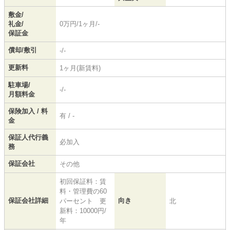
敷金/
礼金/
0万円/1ヶ月/-
保証金
償却/敷引
-/-
更新料
1ヶ月(新賃料)
駐車場/
-/-
月額料金
保険加入 / 料
有 / -
金
保証人代行義
必加入
務
保証会社
その他
初回保証料：賃
料・管理費の60
保証会社詳細
向き
パーセント 更
北
新料：10000円/
年