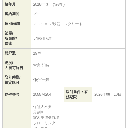
築年月
2018年 3月 (築8年)
契約期間
2年
種別/構造
マンション/鉄筋コンクリート
部屋/
所在階/
-/4階/4階建
階建
総戸数
19戸
現況/
空家/即時
入居可能日
取引態様/
仲介/一般
賃貸区分
取引条件の有
物件番号
105574204
2026年08月10日
効期限
保証人不要
分割可
室内洗濯機置場
フローリング