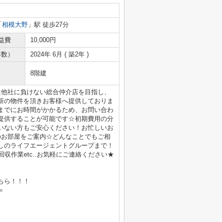
「
相模大野
」駅 徒歩27分
益費
10,000円
年数）
2024年 6月 ( 築2年 )
8階建
は他社に負けない総合仲介店を目指し、
新の物件を頂きお客様へ提供しておりま
までにお時間がかかるため、お問い合わ
提供することが可能です☆初期費用の分
いない方もご安心ください！お忙しいお
のお部屋をご案内☆どんなことでもご相
しのライフエージェントグループまで！
収作業etc..お気軽にご連絡ください★
ちら！！！
＝