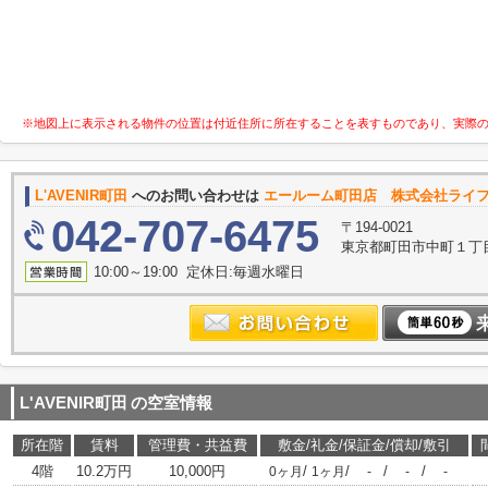
※地図上に表示される物件の位置は付近住所に所在することを表すものであり、実際
L'AVENIR町田
へのお問い合わせは
エールーム町田店 株式会社ライ
042-707-6475
〒194-0021
東京都町田市中町１丁目1-
10:00～19:00 定休日:毎週水曜日
L'AVENIR町田
の空室情報
所在階
賃料
管理費・共益費
敷金/礼金/保証金/償却/敷引
4階
10.2万円
10,000円
/
/
/
/
0ヶ月
1ヶ月
-
-
-