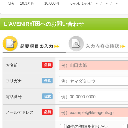
5階
10.3万円
10,000円
/
/
/
/
0ヶ月
1ヶ月
-
-
-
L'AVENIR町田
へのお問い合わせ
お名前
必須
フリガナ
任意
電話番号
任意
メールアドレス
必須
物件の詳細を知りたい