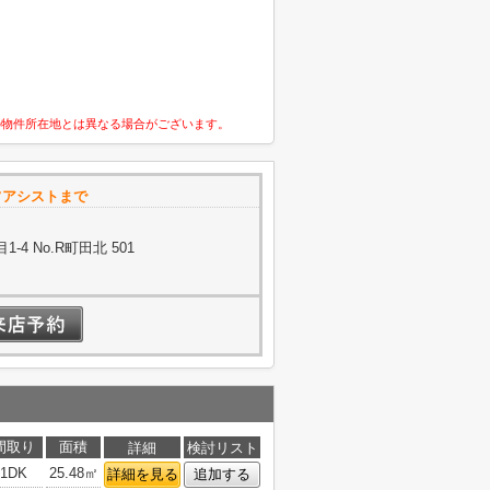
の物件所在地とは異なる場合がございます。
フアシストまで
4 No.R町田北 501
間取り
面積
詳細
検討リスト
1DK
25.48㎡
詳細を見る
追加する