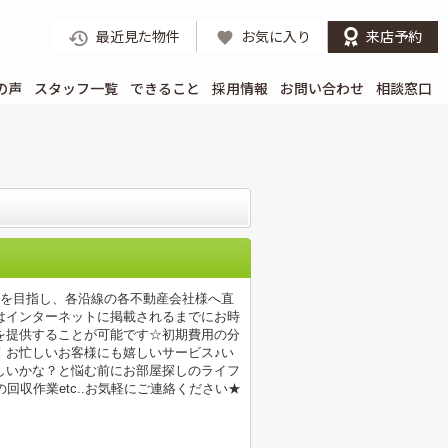
最近見た物件
お気に入り
来店予約
の声
スタッフ一覧
できること
採用情報
お問い合わせ
相談窓口
店を目指し、各沿線の各不動産会社様へ直
はインターネットに掲載されるまでにお時
を提供することが可能です☆初期費用の分
！お忙しいお客様にも嬉しいサービス♪い
しいかな？と悩む前にお部屋探しのライフ
収作業etc..お気軽にご連絡ください★