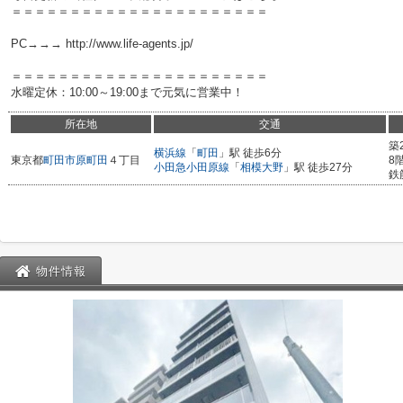
＝＝＝＝＝＝＝＝＝＝＝＝＝＝＝＝＝＝＝＝＝＝
PC→→→ http://www.life-agents.jp/
＝＝＝＝＝＝＝＝＝＝＝＝＝＝＝＝＝＝＝＝＝＝
水曜定休：10:00～19:00まで元気に営業中！
所在地
交通
築
横浜線
「
町田
」駅 徒歩6分
東京都
町田市
原町田
４丁目
8
小田急小田原線
「
相模大野
」駅 徒歩27分
鉄
物件情報