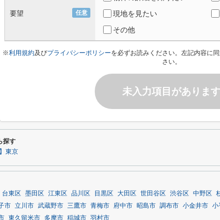
要望
任意
現地を見たい
その他
※
利用規約
及び
プライバシーポリシー
を必ずお読みください。左記内容に同
さい。
未入力項目がありま
ら探す
】東京
台東区
墨田区
江東区
品川区
目黒区
大田区
世田谷区
渋谷区
中野区
子市
立川市
武蔵野市
三鷹市
青梅市
府中市
昭島市
調布市
小金井市
小
市
東久留米市
多摩市
稲城市
羽村市