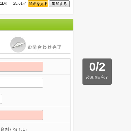
1DK
25.61㎡
詳細を見る
追加する
0
/
2
必須項目完了
資料がほしい