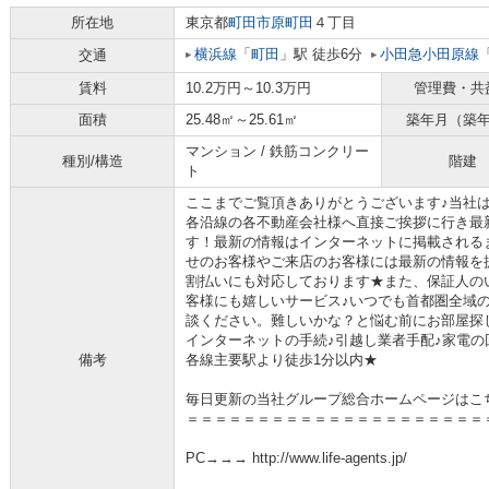
所在地
東京都
町田市
原町田
４丁目
横浜線
「
町田
」駅 徒歩6分
小田急小田原線
交通
賃料
10.2万円～10.3万円
管理費・共
面積
25.48㎡～25.61㎡
築年月（築
マンション / 鉄筋コンクリー
種別/構造
階建
ト
ここまでご覧頂きありがとうございます♪当社
各沿線の各不動産会社様へ直接ご挨拶に行き最
す！最新の情報はインターネットに掲載される
せのお客様やご来店のお客様には最新の情報を
割払いにも対応しております★また、保証人の
客様にも嬉しいサービス♪いつでも首都圏全域
談ください。難しいかな？と悩む前にお部屋探
インターネットの手続♪引越し業者手配♪家電の回
備考
各線主要駅より徒歩1分以内★
毎日更新の当社グループ総合ホームページはこ
＝＝＝＝＝＝＝＝＝＝＝＝＝＝＝＝＝＝＝＝＝
PC→→→ http://www.life-agents.jp/