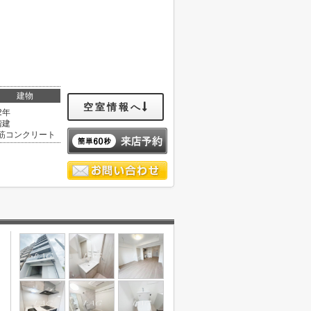
建物
空室情報へ
2年
階建
筋コンクリート