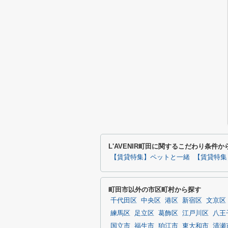
L'AVENIR町田に関するこだわり条件か
【賃貸特集】ペットと一緒
【賃貸特集
町田市以外の市区町村から探す
千代田区
中央区
港区
新宿区
文京区
練馬区
足立区
葛飾区
江戸川区
八王
国立市
福生市
狛江市
東大和市
清瀬