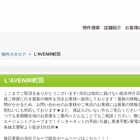
物件検索
店舗紹介
お客様
物件カタログ
>
L'AVENIR町田
L'AVENIR町田
ここまでご覧頂きありがとうございます♪当社は他社に負けない総合仲介
接ご挨拶に行き最新の物件を頂きお客様へ提供しております！最新の情報
間がかかるため、お問い合わせのお客様やご来店のお客様には最新の情報
割払いにも対応しております★また、保証人のいない方もご安心ください
つでも首都圏全域のお部屋をご案内☆どんなことでもご相談ください。難
エージェントグループまで！インターネットの手続♪引越し業者手配♪家電の回
各線主要駅より徒歩1分以内★
毎日更新の当社グループ総合ホームページはこちら！！！