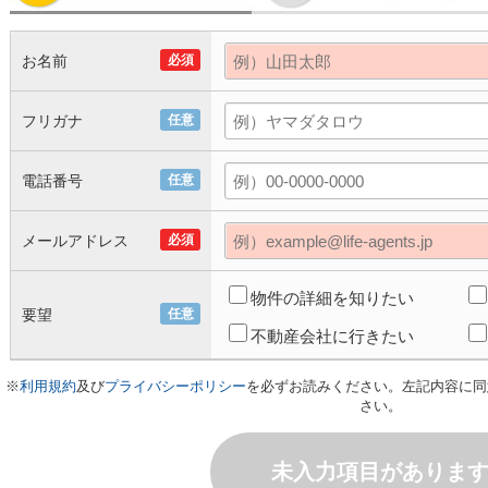
お名前
必須
フリガナ
任意
電話番号
任意
メールアドレス
必須
物件の詳細を知りたい
要望
任意
不動産会社に行きたい
※
利用規約
及び
プライバシーポリシー
を必ずお読みください。左記内容に同
さい。
未入力項目がありま