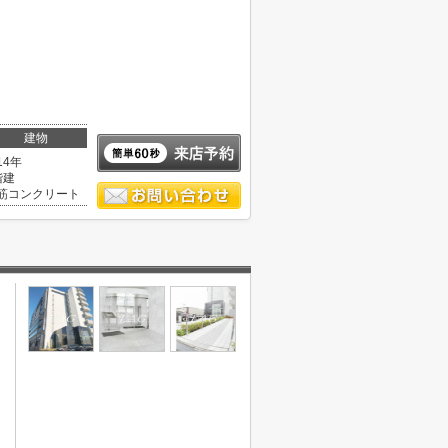
建物
14年
階建
筋コンクリート