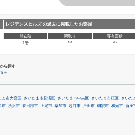
レジデンスヒルズ
の過去に掲載したお部屋
所在階
間取り
専有面積
1階
***
***
から探す
埼玉
たま市大宮区
さいたま市見沼区
さいたま市中央区
さいたま市桜区
さいた
口市
所沢市
春日部市
上尾市
草加市
越谷市
戸田市
朝霞市
和光市
新座
町