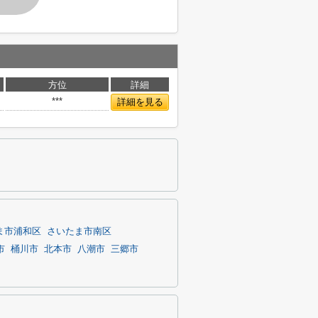
方位
詳細
***
詳細を見る
ま市浦和区
さいたま市南区
市
桶川市
北本市
八潮市
三郷市