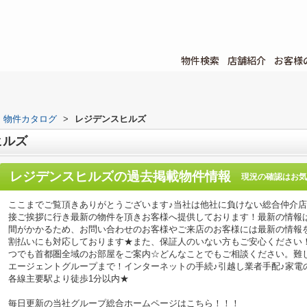
物件検索
店舗紹介
お客様
物件カタログ
>
レジデンスヒルズ
ヒルズ
レジデンスヒルズ
の過去掲載物件情報
現況の確認はお気
ここまでご覧頂きありがとうございます♪当社は他社に負けない総合仲介
接ご挨拶に行き最新の物件を頂きお客様へ提供しております！最新の情報
間がかかるため、お問い合わせのお客様やご来店のお客様には最新の情報
割払いにも対応しております★また、保証人のいない方もご安心ください
つでも首都圏全域のお部屋をご案内☆どんなことでもご相談ください。難
エージェントグループまで！インターネットの手続♪引越し業者手配♪家電の回
各線主要駅より徒歩1分以内★
毎日更新の当社グループ総合ホームページはこちら！！！