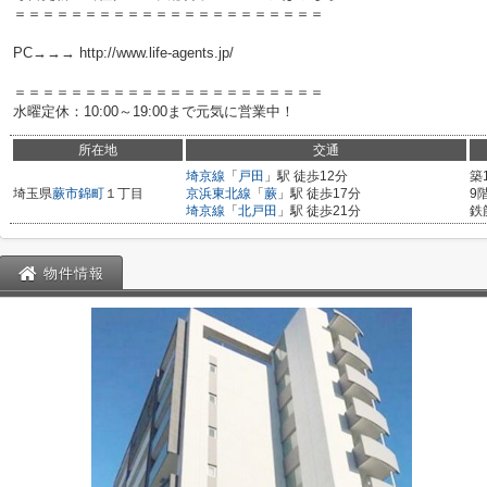
＝＝＝＝＝＝＝＝＝＝＝＝＝＝＝＝＝＝＝＝＝＝
PC→→→ http://www.life-agents.jp/
＝＝＝＝＝＝＝＝＝＝＝＝＝＝＝＝＝＝＝＝＝＝
水曜定休：10:00～19:00まで元気に営業中！
所在地
交通
埼京線
「
戸田
」駅 徒歩12分
築
埼玉県
蕨市
錦町
１丁目
京浜東北線
「
蕨
」駅 徒歩17分
9
埼京線
「
北戸田
」駅 徒歩21分
鉄
物件情報