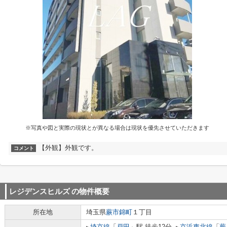
※写真や図と実際の現状とが異なる場合は現状を優先させていただきます
【外観】外観です。
コメント
レジデンスヒルズ
の物件概要
所在地
埼玉県
蕨市
錦町
１丁目
埼京線
「
戸田
」駅 徒歩12分
京浜東北線
「
蕨