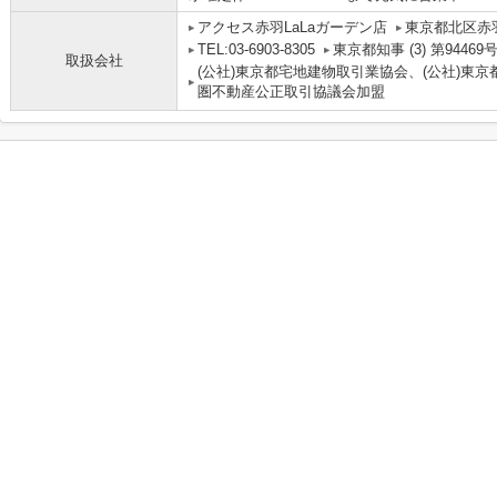
アクセス赤羽LaLaガーデン店
東京都北区赤羽
TEL:03-6903-8305
東京都知事 (3) 第94469
取扱会社
(公社)東京都宅地建物取引業協会、(公社)東京
圏不動産公正取引協議会加盟