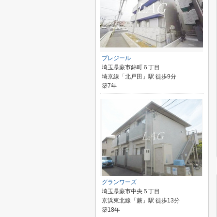
プレジール
埼玉県蕨市錦町６丁目
埼京線「北戸田」駅 徒歩9分
築7年
グランワーズ
埼玉県蕨市中央５丁目
京浜東北線「蕨」駅 徒歩13分
築18年