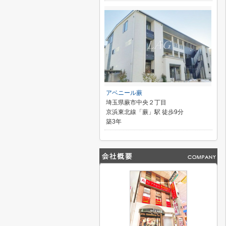
アベニール蕨
埼玉県蕨市中央２丁目
京浜東北線「蕨」駅 徒歩9分
築3年