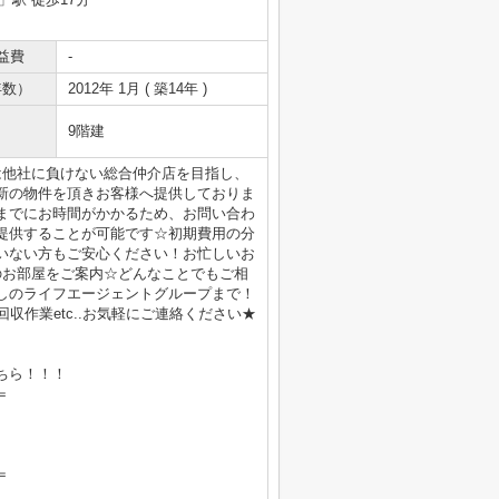
益費
-
年数）
2012年 1月 ( 築14年 )
9階建
は他社に負けない総合仲介店を目指し、
新の物件を頂きお客様へ提供しておりま
までにお時間がかかるため、お問い合わ
提供することが可能です☆初期費用の分
いない方もご安心ください！お忙しいお
のお部屋をご案内☆どんなことでもご相
しのライフエージェントグループまで！
収作業etc..お気軽にご連絡ください★
ちら！！！
＝
＝