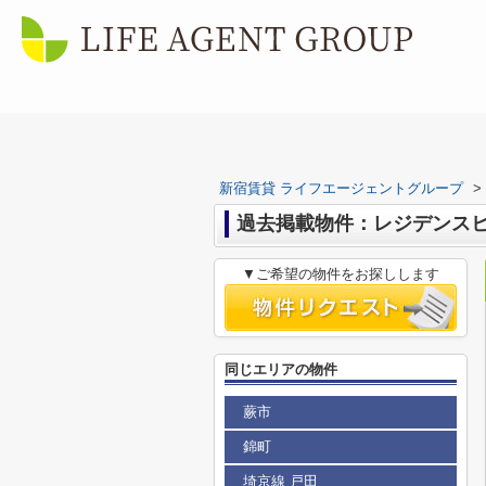
新宿賃貸 ライフエージェントグループ
>
過去掲載物件：レジデンス
▼ご希望の物件をお探しします
同じエリアの物件
蕨市
錦町
埼京線 戸田