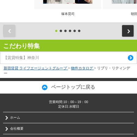
塚本晃司
朝田
前
こだわり特集
【賃貸特集】神奈川
新宿賃貸 ライフエージェントグループ
>
物件カタログ
>
リブリ・リティンデ
ー
ページトップに戻る
営業時間:10：00～19：00
定休日:水曜日
ホーム
会社概要