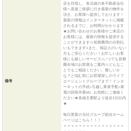
店を目指し、各沿線の各不動産会社
様へ直接ご挨拶に行き最新の物件を
頂き、お客様へ提供しております！
最新の情報はインターネットに掲載
されるまでに、お時間がかかります
★お問い合わせのお客様やご来店の
お客様には、最新の情報を提供する
ことができます☆初期費用の分割払
いもできます⭐︎また、保証人のいない
方もご安心ください！お忙しいお客
様にも嬉しいサービス♪いつでも首都
圏全域のお部屋をご案内☆どんなこ
とでもご相談ください。難しいか
な？と悩む前にお部屋探しのライフ
備考
エージェントグループまで！インタ
ーネットの手続♪引越し業者手配♪家
電の回収作業etc..お気軽にご連絡く
ださい★各線主要駅より徒歩1分以内
★
毎日更新の当社グループ総合ホーム
ページはこちら！！！
＝＝＝＝＝＝＝＝＝＝＝＝＝＝＝＝