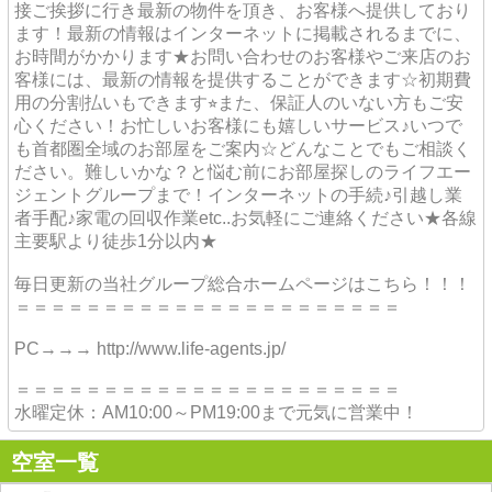
接ご挨拶に行き最新の物件を頂き、お客様へ提供しており
ます！最新の情報はインターネットに掲載されるまでに、
お時間がかかります★お問い合わせのお客様やご来店のお
客様には、最新の情報を提供することができます☆初期費
用の分割払いもできます⭐︎また、保証人のいない方もご安
心ください！お忙しいお客様にも嬉しいサービス♪いつで
も首都圏全域のお部屋をご案内☆どんなことでもご相談く
ださい。難しいかな？と悩む前にお部屋探しのライフエー
ジェントグループまで！インターネットの手続♪引越し業
者手配♪家電の回収作業etc..お気軽にご連絡ください★各線
主要駅より徒歩1分以内★
毎日更新の当社グループ総合ホームページはこちら！！！
＝＝＝＝＝＝＝＝＝＝＝＝＝＝＝＝＝＝＝＝＝＝
PC→→→ http://www.life-agents.jp/
＝＝＝＝＝＝＝＝＝＝＝＝＝＝＝＝＝＝＝＝＝＝
水曜定休：AM10:00～PM19:00まで元気に営業中！
空室一覧