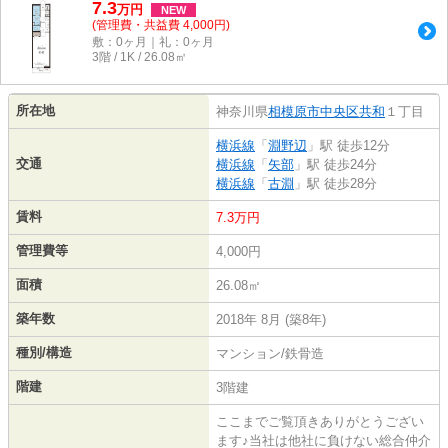
7.3
万
円
NEW
(管理費・共益費 4,000円)
敷：0ヶ月｜礼：0ヶ月
3階 / 1K / 26.08㎡
所在地
神奈川県
相模原市中央区
共和
１丁目
横浜線
「
淵野辺
」駅 徒歩12分
交通
横浜線
「
矢部
」駅 徒歩24分
横浜線
「
古淵
」駅 徒歩28分
賃料
7.3万円
管理費等
4,000円
面積
26.08㎡
築年数
2018年 8月 (築8年)
種別/構造
マンション/鉄骨造
階建
3階建
ここまでご覧頂きありがとうござい
ます♪当社は他社に負けない総合仲介