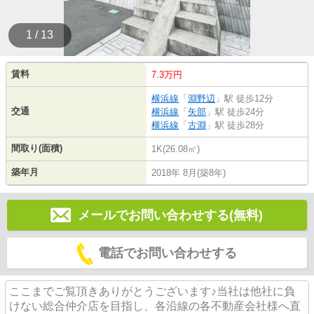
1 / 13
賃料
7.3万円
横浜線
「
淵野辺
」駅 徒歩12分
交通
横浜線
「
矢部
」駅 徒歩24分
横浜線
「
古淵
」駅 徒歩28分
間取り(面積)
1K(26.08㎡)
築年月
2018年 8月(築8年)
メールでお問い合わせする(無料)
電話でお問い合わせする
ここまでご覧頂きありがとうございます♪当社は他社に負
けない総合仲介店を目指し、各沿線の各不動産会社様へ直