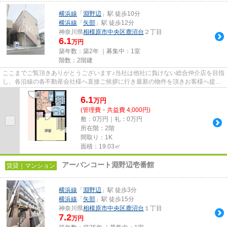
横浜線
「
淵野辺
」駅 徒歩10分
横浜線
「
矢部
」駅 徒歩12分
神奈川県
相模原市中央区
鹿沼台
２丁目
6.1
万円
築年数：築2年 ｜募集中：
1室
階数：2階建
ここまでご覧頂きありがとうございます♪当社は他社に負けない総合仲介店を目指
し、各沿線の各不動産会社様へ直接ご挨拶に行き最新の物件を頂きお客様へ提供
しております！最新の情報は...
6.1
万
円
(管理費・共益費 4,000円)
敷：0万円｜礼：0万円
所在階：2階
間取り：1K
面積：19.03㎡
アーバンコート淵野辺壱番館
賃貸｜マンション
横浜線
「
淵野辺
」駅 徒歩3分
横浜線
「
矢部
」駅 徒歩15分
神奈川県
相模原市中央区
鹿沼台
１丁目
7.2
万円