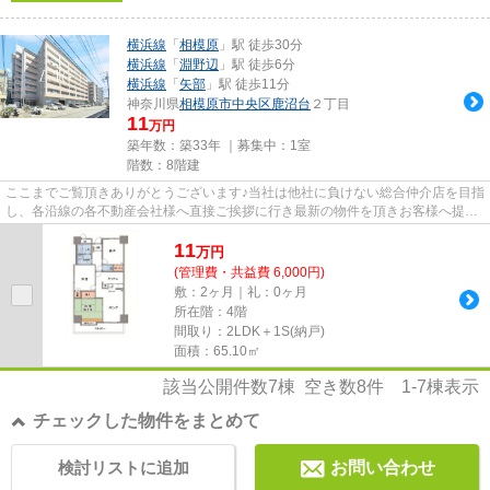
横浜線
「
相模原
」駅 徒歩30分
横浜線
「
淵野辺
」駅 徒歩6分
横浜線
「
矢部
」駅 徒歩11分
神奈川県
相模原市中央区
鹿沼台
２丁目
11
万円
築年数：築33年 ｜募集中：
1室
階数：8階建
ここまでご覧頂きありがとうございます♪当社は他社に負けない総合仲介店を目指
し、各沿線の各不動産会社様へ直接ご挨拶に行き最新の物件を頂きお客様へ提供
しております！最新の情報は...
11
万
円
(管理費・共益費 6,000円)
敷：2ヶ月｜礼：0ヶ月
所在階：4階
間取り：2LDK＋1S(納戸)
面積：65.10㎡
該当公開件数
7
棟 空き数
8
件
1-7
棟表示
チェックした物件をまとめて
検討リストに追加
お問い合わせ