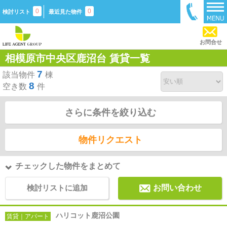
0
0
検討リスト
最近見た物件
お問合せ
相模原市中央区鹿沼台 賃貸一覧
7
該当物件
棟
8
空き数
件
さらに条件を絞り込む
物件リクエスト
チェックした物件をまとめて
検討リストに追加
お問い合わせ
ハリコット鹿沼公園
賃貸｜アパート