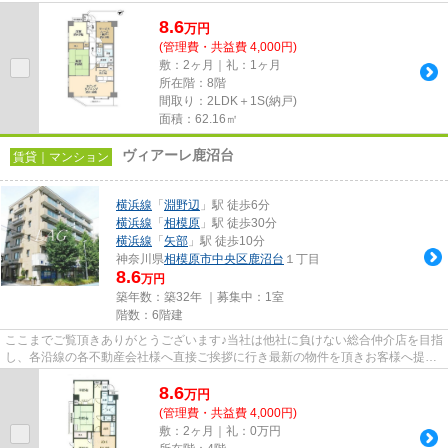
しております！最新の情報は...
8.6
万
円
(管理費・共益費 4,000円)
敷：2ヶ月｜礼：1ヶ月
所在階：8階
間取り：2LDK＋1S(納戸)
面積：62.16㎡
ヴィアーレ鹿沼台
賃貸｜マンション
横浜線
「
淵野辺
」駅 徒歩6分
横浜線
「
相模原
」駅 徒歩30分
横浜線
「
矢部
」駅 徒歩10分
神奈川県
相模原市中央区
鹿沼台
１丁目
8.6
万円
築年数：築32年 ｜募集中：
1室
階数：6階建
ここまでご覧頂きありがとうございます♪当社は他社に負けない総合仲介店を目指
し、各沿線の各不動産会社様へ直接ご挨拶に行き最新の物件を頂きお客様へ提供
しております！最新の情報は...
8.6
万
円
(管理費・共益費 4,000円)
敷：2ヶ月｜礼：0万円