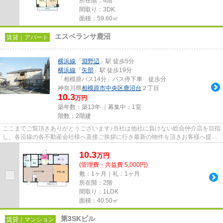
所在階：4階
間取り：3DK
面積：59.60㎡
エスペランサ鹿沼
賃貸｜アパート
横浜線
「
淵野辺
」駅 徒歩5分
横浜線
「
矢部
」駅 徒歩19分
「相模原バス14分」バス停下車 徒歩分
神奈川県
相模原市中央区
鹿沼台
２丁目
10.3
万円
築年数：築13年 ｜募集中：
1室
階数：2階建
ここまでご覧頂きありがとうございます♪当社は他社に負けない総合仲介店を目指
し、各沿線の各不動産会社様へ直接ご挨拶に行き最新の物件を頂きお客様へ提供
しております！最新の情報は...
10.3
万
円
(管理費・共益費 5,000円)
敷：1ヶ月｜礼：1ヶ月
所在階：2階
間取り：1LDK
面積：40.50㎡
第3SKビル
賃貸｜マンション