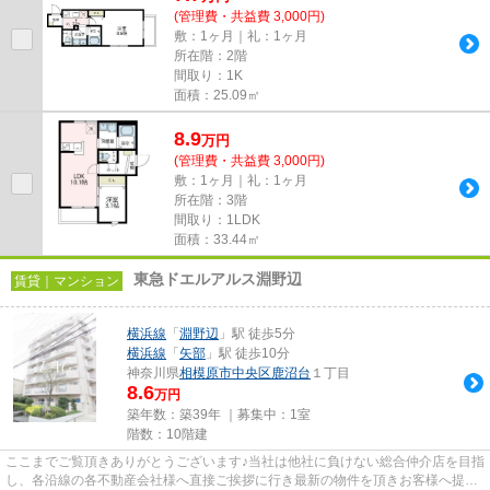
(管理費・共益費 3,000円)
敷：1ヶ月｜礼：1ヶ月
所在階：2階
間取り：1K
面積：25.09㎡
8.9
万
円
(管理費・共益費 3,000円)
敷：1ヶ月｜礼：1ヶ月
所在階：3階
間取り：1LDK
面積：33.44㎡
東急ドエルアルス淵野辺
賃貸｜マンション
横浜線
「
淵野辺
」駅 徒歩5分
横浜線
「
矢部
」駅 徒歩10分
神奈川県
相模原市中央区
鹿沼台
１丁目
8.6
万円
築年数：築39年 ｜募集中：
1室
階数：10階建
ここまでご覧頂きありがとうございます♪当社は他社に負けない総合仲介店を目指
し、各沿線の各不動産会社様へ直接ご挨拶に行き最新の物件を頂きお客様へ提供