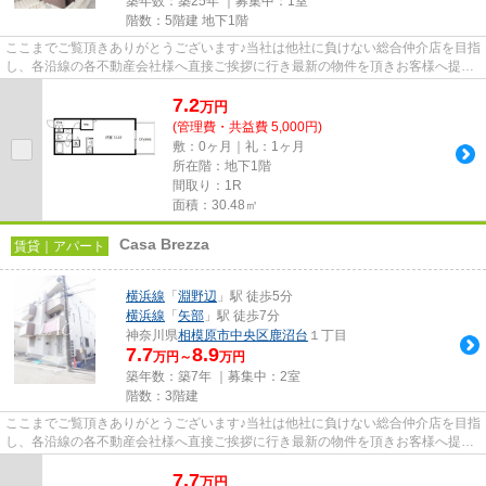
築年数：築25年 ｜募集中：
1室
階数：5階建 地下1階
ここまでご覧頂きありがとうございます♪当社は他社に負けない総合仲介店を目指
し、各沿線の各不動産会社様へ直接ご挨拶に行き最新の物件を頂きお客様へ提供
しております！最新の情報は...
7.2
万
円
(管理費・共益費 5,000円)
敷：0ヶ月｜礼：1ヶ月
所在階：地下1階
間取り：1R
面積：30.48㎡
Casa Brezza
賃貸｜アパート
横浜線
「
淵野辺
」駅 徒歩5分
横浜線
「
矢部
」駅 徒歩7分
神奈川県
相模原市中央区
鹿沼台
１丁目
7.7
8.9
万円～
万円
築年数：築7年 ｜募集中：
2室
階数：3階建
ここまでご覧頂きありがとうございます♪当社は他社に負けない総合仲介店を目指
し、各沿線の各不動産会社様へ直接ご挨拶に行き最新の物件を頂きお客様へ提供
しております！最新の情報は...
7.7
万
円